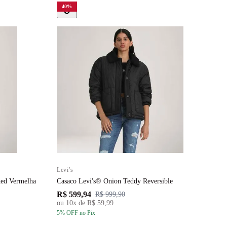
40
%
Levi's
L
ted Vermelha
Casaco Levi's® Onion Teddy Reversible
J
R$ 599,94
R
R$ 999,90
ou
10
x de
R$ 59,99
5
% OFF
no Pix
5