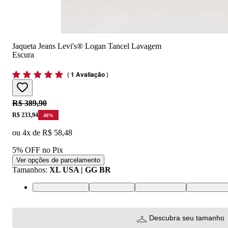
Jaqueta Jeans Levi's® Logan Tancel Lavagem
Escura
(
1 Avaliação
)
Original price:
R$ 389,90
Price:
R$ 233,94
40
%
ou
4
x de
R$ 58,48
5% OFF no Pix
Ver opções de parcelamento
Tamanhos
:
XL USA | GG BR
XS USA | PP BR
S USA | P BR
M USA | M BR
L USA | G 
Descubra seu tamanho