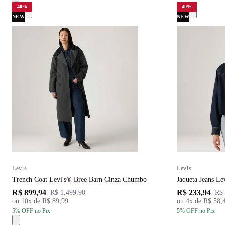
40
%
40
%
NEW
NEW
Levis
Levis
Trench Coat Levi's® Bree Barn Cinza Chumbo
Jaqueta Jeans L
R$ 899,94
R$ 233,94
R$ 1.499,90
R$ 
ou
10
x de
R$ 89,99
ou
4
x de
R$ 58,
5
% OFF
no Pix
5
% OFF
no Pix