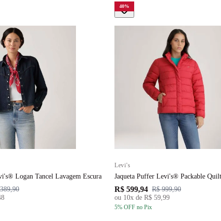
40
%
Levi's
evi's® Logan Tancel Lavagem Escura
Jaqueta Puffer Levi's® Packable Quil
R$ 599,94
389,90
R$ 999,90
48
ou
10
x de
R$ 59,99
5
% OFF
no Pix