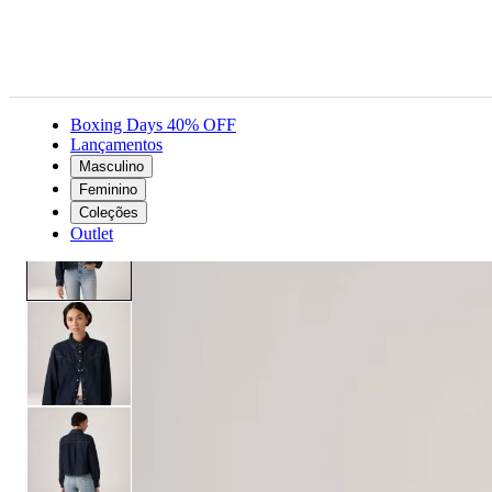
Boxing Days 40% OFF
Lançamentos
Masculino
Feminino
Roupas
Jaquetas e casacos
Jaqueta Jeans Levi's® Logan Tancel Lavagem Escura
Feminino
Coleções
Outlet