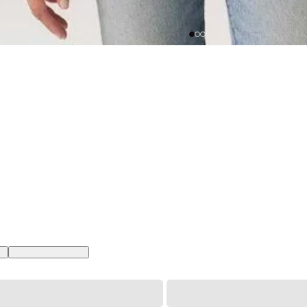
BR
XL USA | GG BR