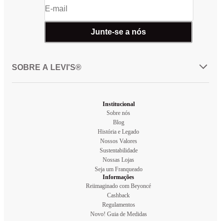
Junte-se a nós
SOBRE A LEVI'S®
Institucional
Sobre nós
Blog
História e Legado
Nossos Valores
Sustentabilidade
Nossas Lojas
Seja um Franqueado
Informações
Reiimaginado com Beyoncé
Cashback
Regulamentos
Novo! Guia de Medidas