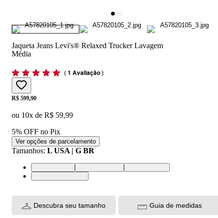
Jaqueta Jeans Levi's® Relaxed Trucker Lavagem
Média
(
1 Avaliação
)
Price:
R$ 599,90
ou
10
x de
R$ 59,99
5% OFF no Pix
Ver opções de parcelamento
Tamanhos
:
L USA | G BR
S USA | P BR
M USA | M BR
L USA | G BR
XL USA | GG BR
Descubra seu tamanho
Guia de medidas