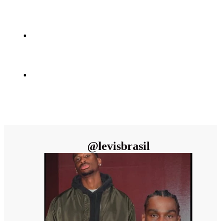
@
levisbrasil