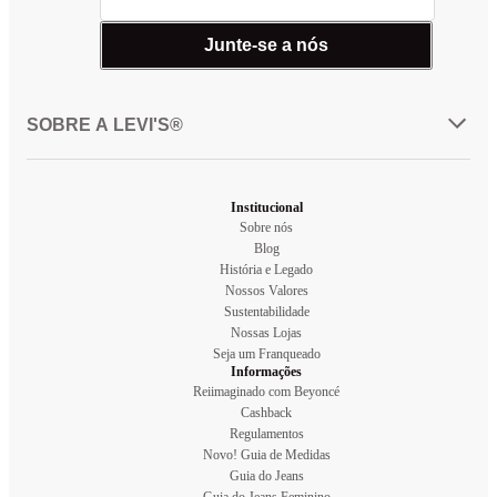
Junte-se a nós
SOBRE A LEVI'S®
Institucional
Sobre nós
Blog
História e Legado
Nossos Valores
Sustentabilidade
Nossas Lojas
Seja um Franqueado
Informações
Reiimaginado com Beyoncé
Cashback
Regulamentos
Novo! Guia de Medidas
Guia do Jeans
Guia do Jeans Feminino