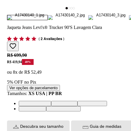
Jaqueta Jeans Levi's® Trucker 90'S Lavagem Clara
(
2 Avaliações
)
Original price:
R$ 699,90
Price:
R$ 419,94
40
%
ou
8
x de
R$ 52,49
5% OFF no Pix
Ver opções de parcelamento
Tamanhos
:
XS USA | PP BR
XS USA | PP BR
S USA | P BR
M USA | M BR
L USA | G BR
XL USA | GG BR
Descubra seu tamanho
Guia de medidas