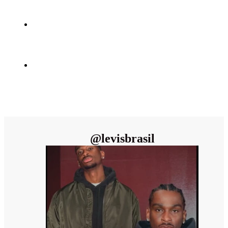
@
levisbrasil