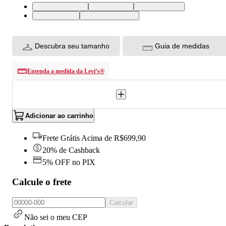
XS USA | PP BR
S USA | P BR
M USA | M BR
L USA | G BR
XL USA | GG BR
Descubra seu tamanho
Guia de medidas
Entenda a medida da Levi’s®
Adicionar ao carrinho
Frete Grátis Acima de R$699,90
20% de Cashback
5% OFF no PIX
Calcule o frete
Calcular
Não sei o meu CEP