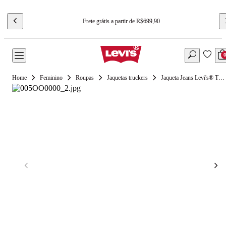
Frete grátis a partir de R$699,90
Feminino
Roupas
Jaquetas truckers
Jaqueta Jeans Levi's® Trucker Blue Lace Up Lavagem Clara