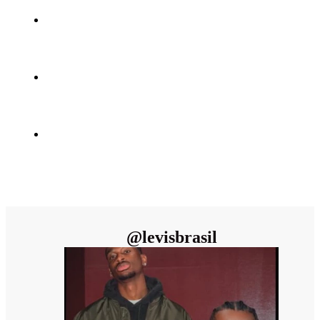
@
levisbrasil