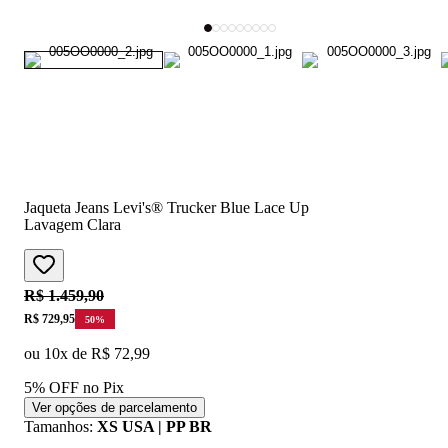
Jaqueta Jeans Levi's® Trucker Blue Lace Up
Lavagem Clara
Original price:
R$ 1.459,90
Price:
R$ 729,95
50
%
ou
10
x de
R$ 72,99
5% OFF no Pix
Ver opções de parcelamento
Tamanhos
:
XS USA | PP BR