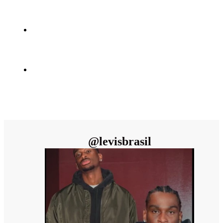
@
levisbrasil