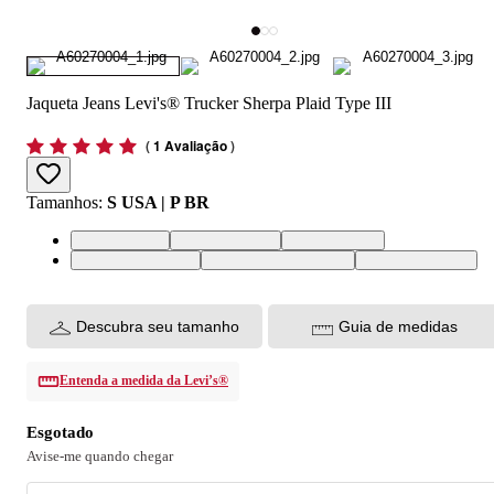
Jaqueta Jeans Levi's® Trucker Sherpa Plaid Type III
(
1 Avaliação
)
Tamanhos
:
S USA | P BR
S USA | P BR
M USA | M BR
L USA | G BR
XL USA | GG BR
XXL USA | EGG BR
XS USA | PP BR
Descubra seu tamanho
Guia de medidas
Entenda a medida da Levi’s®
Esgotado
Avise-me quando chegar