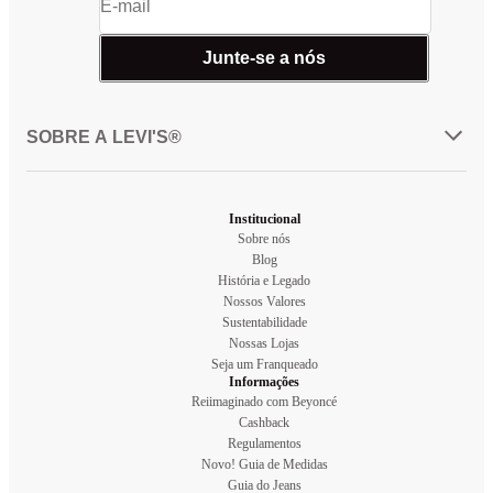
Junte-se a nós
SOBRE A LEVI'S®
Institucional
Sobre nós
Blog
História e Legado
Nossos Valores
Sustentabilidade
Nossas Lojas
Seja um Franqueado
Informações
Reiimaginado com Beyoncé
Cashback
Regulamentos
Novo! Guia de Medidas
Guia do Jeans