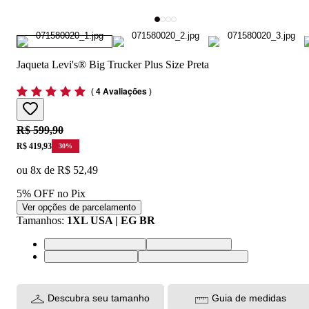
Jaqueta Levi's® Big Trucker Plus Size Preta
(
4 Avaliações
)
Original price:
R$ 599,90
Price:
R$ 419,93
30
%
ou
8
x de
R$ 52,49
5% OFF no Pix
Ver opções de parcelamento
Tamanhos
:
1XL USA | EG BR
3XL USA | EGGG BR
1XL USA | EG BR
2XL USA | EGG BR
4XL USA | EGGGG BR
Descubra seu tamanho
Guia de medidas