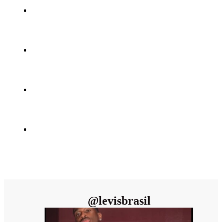
@
levisbrasil