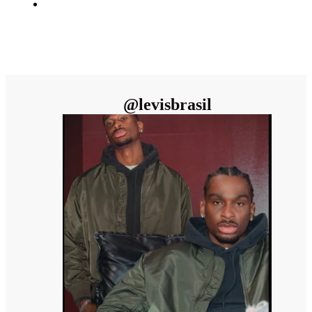
@
levisbrasil