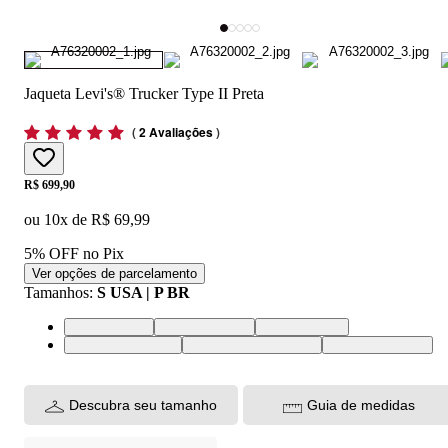
Jaqueta Levi's® Trucker Type II Preta
(
2 Avaliações
)
Price:
R$ 699,90
ou
10
x de
R$ 69,99
5% OFF no Pix
Ver opções de parcelamento
Tamanhos
:
S USA | P BR
S USA | P BR
M USA | M BR
L USA | G BR
XL USA | GG BR
XXL USA | EGG BR
XS USA | PP BR
Descubra seu tamanho
Guia de medidas