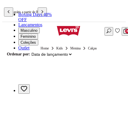
Frete grátis a partir de R$699,90
Boxing Days 40%
OFF
Lançamentos
Masculino
Feminino
Coleções
Outlet
Kids
Menina
Calças
Ordenar por: