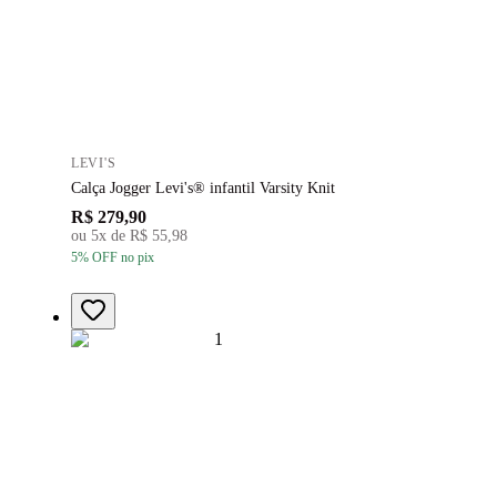
LEVI'S
Calça Jogger Levi's® infantil Varsity Knit
R$ 279,90
ou
5
x de
R$ 55,98
5
% OFF
no pix