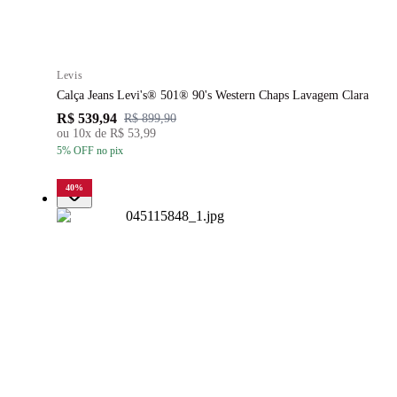
Levis
Calça Jeans Levi's® 501® 90's Western Chaps Lavagem Clara
R$ 539,94
R$ 899,90
ou
10
x de
R$ 53,99
5
% OFF
no pix
40
%