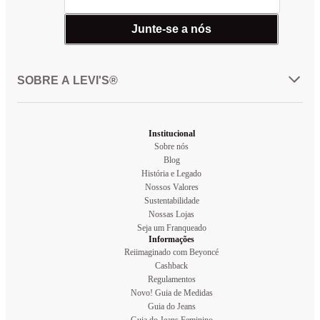
Junte-se a nós
SOBRE A LEVI'S®
Institucional
Sobre nós
Blog
História e Legado
Nossos Valores
Sustentabilidade
Nossas Lojas
Seja um Franqueado
Informações
Reiimaginado com Beyoncé
Cashback
Regulamentos
Novo! Guia de Medidas
Guia do Jeans
Guia do Jeans Feminino