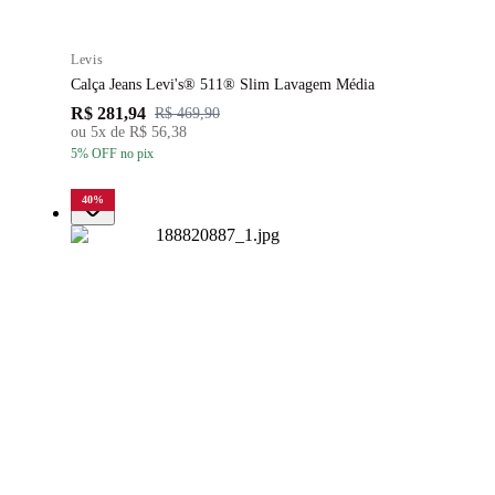
Levis
Calça Jeans Levi's® 511® Slim Lavagem Média
R$ 281,94
R$ 469,90
ou
5
x de
R$ 56,38
5
% OFF
no pix
40
%