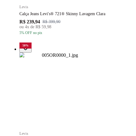
Levis
Calça Jeans Levi's® 721® Skinny Lavagem Clara
R$ 239,94
R$ 399,90
ou
4
x de
R$ 59,98
5
% OFF
no pix
50
%
Levis