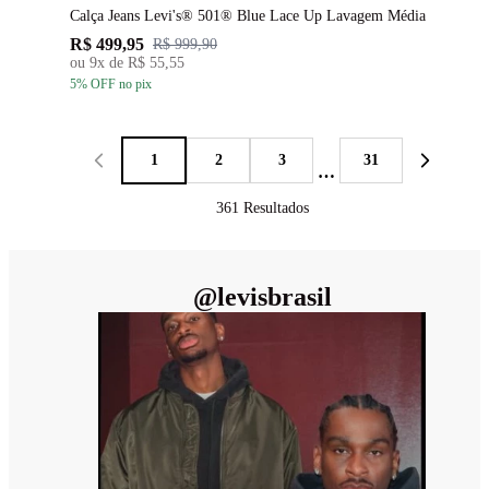
Calça Jeans Levi's® 501® Blue Lace Up Lavagem Média
R$ 499,95
R$ 999,90
ou
9
x de
R$ 55,55
5
% OFF
no pix
1
2
3
31
…
361
Resultados
@
levisbrasil