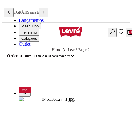
FRETE GRÁTIS para todo o BRASIL
Lançamentos
Masculino
Feminino
Coleções
Outlet
Leve 3 Pague 2
Ordenar por:
40
%