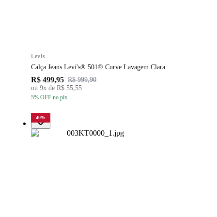
Levis
Calça Jeans Levi's® 501® Curve Lavagem Clara
R$ 499,95
R$ 999,90
ou
9
x de
R$ 55,55
5
% OFF
no pix
40
%