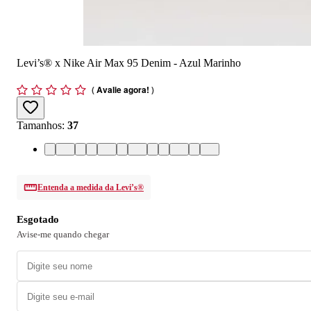
Levi’s® x Nike Air Max 95 Denim - Azul Marinho
(
Avalie agora!
)
Tamanhos
:
37
37
37/5
38
39
39/5
40
40/5
41
42
42/5
43
43/5
Entenda a medida da Levi’s®
Esgotado
Avise-me quando chegar