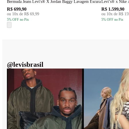
Bermuda Jeans Levi's® X Jordan Baggy Lavagem Escura
Levi’s® x Nike 
R$ 699,90
R$ 1.599,90
ou
10
x de
R$ 69,99
ou
10
x de
R$ 15
5
% OFF
no Pix
5
% OFF
no Pix
@
levisbrasil