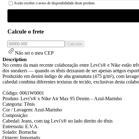
Aceito receber o aviso de disponibilidade deste produto.
Calcule o frete
Calcular
Não sei o meu CEP
Description
No centro da mais recente colaboração entre Levi’s® e Nike estão tr
dos sneakers — quando os tênis deixaram de ser apenas artigos espor
Produzido em denim índigo de alta gramatura (475 g/m²), com lavagem
cabedal combina diferentes texturas de tecido, exclusivas desta colab
Código: 0061W0001
Produto: Levi’s® x Nike Air Max 95 Denim – Azul-Marinho
Categoria: Tênis
Cor / Lavagem: Azul-Marinho
Composição:
Cabedal: Jeans, com tag Levi’s® no lado direito do tênis
Entressola: E.V.A.
Solado: Borracha
Origem: Importado