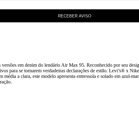
RECEBER AVISO
ês versões em denim do lendário Air Max 95. Reconhecido por seu desig
tivos para se tornarem verdadeiras declarações de estilo. Levi’s® x 
 média a clara, este modelo apresenta entressola e solado em azul-mari
oração.