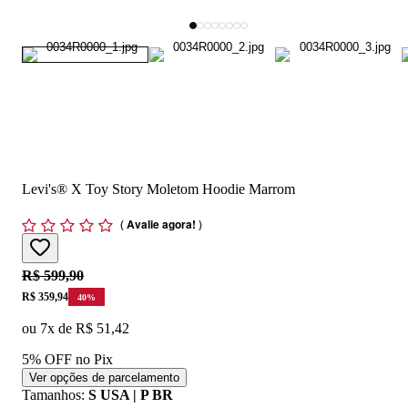
Levi's® X Toy Story Moletom Hoodie Marrom
(
Avalie agora!
)
Original price:
R$ 599,90
Price:
R$ 359,94
40
%
ou
7
x de
R$ 51,42
5% OFF no Pix
Ver opções de parcelamento
Tamanhos
:
S USA | P BR