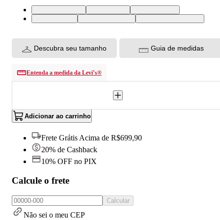
XS USA | PP BR
S USA | P BR
M USA | M BR
L USA | G BR
XL USA | GG BR
XXL USA | EGG BR
Descubra seu tamanho
Guia de medidas
Entenda a medida da Levi’s®
Adicionar ao carrinho
Frete Grátis Acima de R$699,90
20% de Cashback
10% OFF no PIX
Calcule o frete
Calcular
Não sei o meu CEP