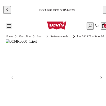
Frete Grátis acima de R$ 699,90
Masculino
Roupas
Suéteres e moletons
Levi's® X Toy Story Moletom H