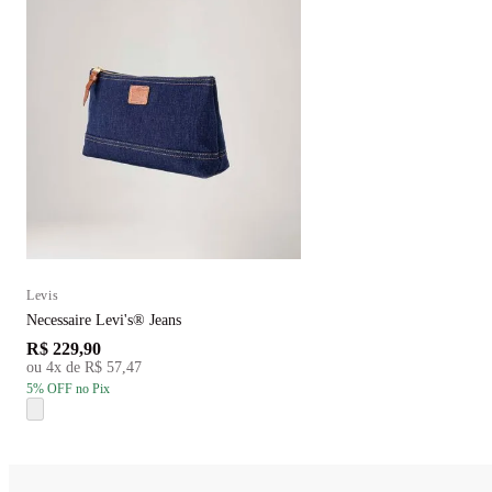
Levis
Necessaire Levi's® Jeans
R$ 229,90
ou
4
x de
R$ 57,47
5
% OFF
no Pix