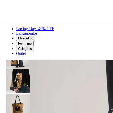
Boxing Days 40% OFF
Lançamentos
Masculino
Acessórios
Levi's® X Toy Story Tote Bag Marrom - U USA | U BR
Feminino
Coleções
Outlet