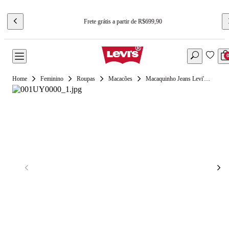
Frete grátis a partir de R$699,90
Feminino
Roupas
Macacões
Macaquinho Jeans Levi's® Utility Lavagem Clara