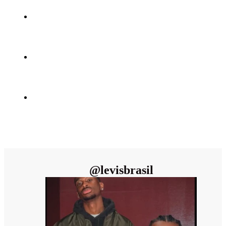
@
levisbrasil