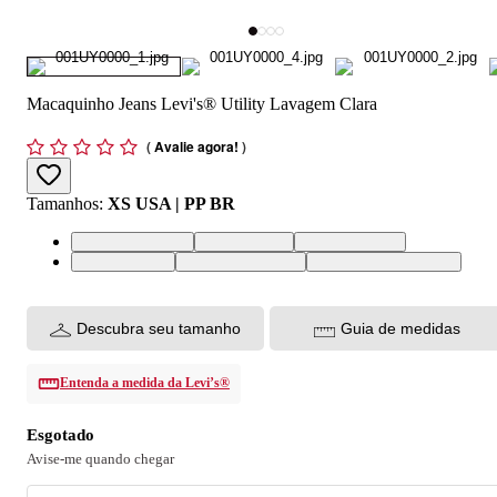
Macaquinho Jeans Levi's® Utility Lavagem Clara
(
Avalie agora!
)
Tamanhos
:
XS USA | PP BR
XS USA | PP BR
S USA | P BR
M USA | M BR
L USA | G BR
XL USA | GG BR
XXL USA | EGG BR
Descubra seu tamanho
Guia de medidas
Entenda a medida da Levi’s®
Esgotado
Avise-me quando chegar