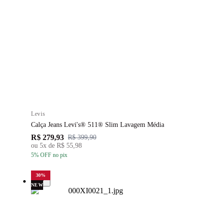
Levis
Calça Jeans Levi's® 511® Slim Lavagem Média
R$ 279,93
R$ 399,90
ou
5
x de
R$ 55,98
5
% OFF
no pix
30
%
NEW