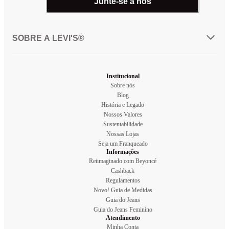
Junte-se a nós
SOBRE A LEVI'S®
Institucional
Sobre nós
Blog
História e Legado
Nossos Valores
Sustentabilidade
Nossas Lojas
Seja um Franqueado
Informações
Reiimaginado com Beyoncé
Cashback
Regulamentos
Novo! Guia de Medidas
Guia do Jeans
Guia do Jeans Feminino
Atendimento
Minha Conta