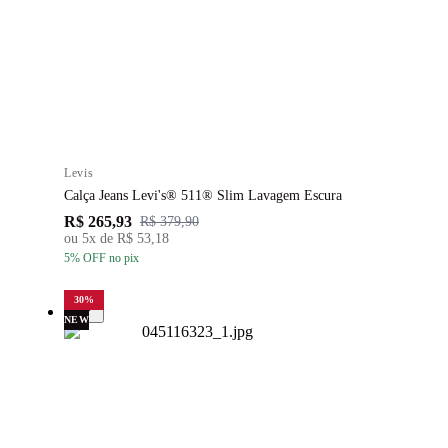
Levis
Calça Jeans Levi's® 511® Slim Lavagem Escura
R$ 265,93
R$ 379,90
ou
5
x de
R$ 53,18
5
% OFF
no pix
30
%
NEW