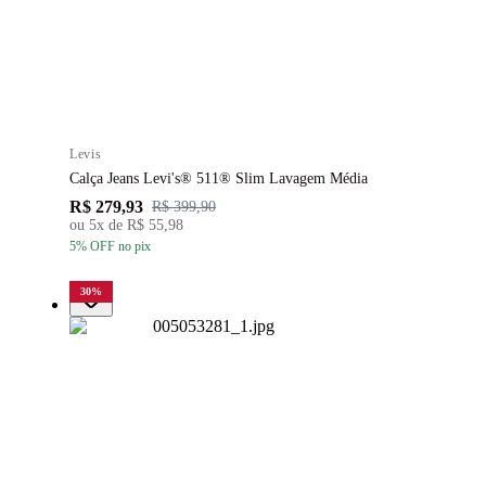
Levis
Calça Jeans Levi's® 511® Slim Lavagem Média
R$ 279,93
R$ 399,90
ou
5
x de
R$ 55,98
5
% OFF
no pix
30
%