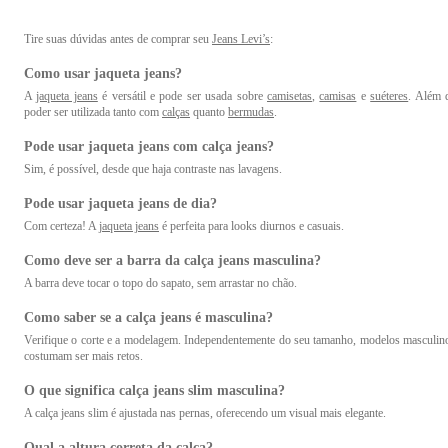
ao elegante, o jeans masculino é uma escolha que nunca sai de moda
Tire suas dúvidas antes de comprar seu
Jeans Levi’s
:
Dicas para combinar calças jeans masculinas co
camisetas, camisas, jaquetas e outros itens:
Como usar jaqueta jeans?
Quando o assunto é
A
jaqueta jeans
é versátil e pode ser usada sobre
Moda Masculina
, a combinação certa entre as
camisetas
,
camisas
peças de roupa
e
suéteres
. Além 
que vo
escolher podem transformar um simples par de jeans em um visual marcante. Saiba como:
poder ser utilizada tanto com
calças
quanto
bermudas
.
•
Camisetas
: Opte por cores que complementam o tom do jeans, criando um equilíbr
Pode usar jaqueta jeans com calça jeans?
estiloso.
Sim, é possível, desde que haja contraste nas lavagens.
•
Camisas
: Jeans com camisas de botões criam uma aparência casual e arrumada ao mes
tempo.
•
Jaquetas
: Experimente combinar diferentes lavagens de jeans entre a jaqueta e a calça pa
Pode usar jaqueta jeans de dia?
um contraste sutil.
Com certeza! A
jaqueta jeans
é perfeita para looks diurnos e casuais.
• Outros itens:
Acessórios
como cintos e sapatos podem aprimorar ainda mais s
combinação.
Como deve ser a barra da calça jeans masculina?
A barra deve tocar o topo do sapato, sem arrastar no chão.
Explorando os diferentes cortes e estilos de calças jea
masculinas disponíveis:
Como saber se a calça jeans é masculina?
Verifique o corte e a modelagem. Independentemente do seu tamanho, modelos masculin
Escolher o corte certo faz toda a diferença em seu visual. São várias opções de mode
costumam ser mais retos.
como o skinny, reto, bootcut, slim e várias outras opções, e é preciso saber como el
afetam o seu visual. Conheça os cortes populares:
O que significa calça jeans slim masculina?
• Skinny: Ajustado ao corpo, perfeito para looks modernos e elegantes.
A calça jeans slim é ajustada nas pernas, oferecendo um visual mais elegante.
• Reto: Um clássico versátil que combina com diversos estilos.
• Bootcut: Levemente ajustado até os joelhos e com uma leve abertura na barra, ótimo pa
Qual a altura correta da calça?