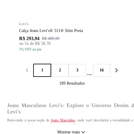
Levi's
Calça Jeans Levi's® 511® Slim Preta
R$ 293,94
R$ 489,90
ou
5
x de
R$ 58,78
5
% OFF
no pix
1
2
3
16
…
189
Resultados
Jeans Masculinos Levi’s: Explore o Universo Denim d
Levi’s
Bem-vindo à nossa seção de
Jeans Masculino
, onde você descobrirá a versatilidade e
estilo atemporal das calças e
Jaquetas Jeans
. Explore diferentes cortes, estilos e dicas 
combinações para criar looks incríveis que expressam sua personalidade única. Do casu
Mostrar mais