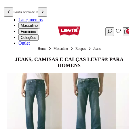
Frete Grátis acima de R$ 699,90
Lançamentos
Masculino
Feminino
Coleções
Outlet
Masculino
Roupas
Jeans
JEANS, CAMISAS E CALÇAS LEVI'S® PARA
HOMENS