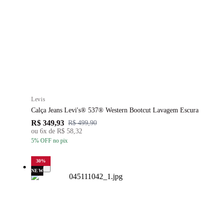
Levis
Calça Jeans Levi's® 537® Western Bootcut Lavagem Escura
R$ 349,93
R$ 499,90
ou
6
x de
R$ 58,32
5
% OFF
no pix
30
%
NEW