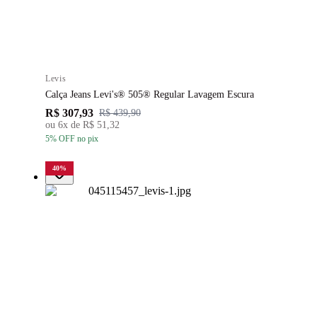
Levis
Calça Jeans Levi's® 505® Regular Lavagem Escura
R$ 307,93
R$ 439,90
ou
6
x de
R$ 51,32
5
% OFF
no pix
40
%