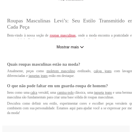
Roupas Masculinas Levi’s: Seu Estilo Transmitido e
Cada Peça
Bem-vindo à nossa seção de
roupas masculinas
, onde a moda encontra a praticidade e
personalidade. Explore nossa ampla seleção de peças, desde
calças jeans
até
jaquetas jea
e descubra como expressar seu estilo único em cada ocasião. Nossas dicas o guiarão pa
Mostrar mais
montar um guarda-roupa versátil e cheio de personalidade.
Como encontrar seu próprio estilo pessoal na mod
Quais roupas masculinas estão na moda?
masculina:
Atualmente, peças como
moletom masculino
estilizado,
calças jeans
com lavage
diferenciadas e
jaquetas jeans
estão em destaque.
Não sabe muito bem qual o seu estilo, mas quer dar uma renovada no visual? As dic
abaixo podem ajudar a deixar essa missão mais fácil e simples:
O que não pode faltar em um guarda-roupa de homem?
• Explorar diferentes estilos: Experimente vários estilos, desde o casual até o mais elegant
Itens como uma
calça
versátil, uma
camisa polo
clássica, uma
jaqueta jeans
e uma bermu
para encontrar aquele que melhor se alinha com sua personalidade.
masculina são fundamentais para criar uma base sólida de roupas masculinas.
• Identificar suas preferências: Analise suas cores favoritas, padrões e peças que o fazem 
Descubra como definir seu estilo, experimentar cores e escolher peças versáteis q
sentir mais confiante.
combinem com sua personalidade. Estamos aqui para ajudar você a se expressar por me
• Misturar e combinar: Não tenha medo de misturar elementos de diferentes estilos pa
da moda!
criar algo verdadeiramente único.
Quais cores e combinações de cores são mais eficazes 