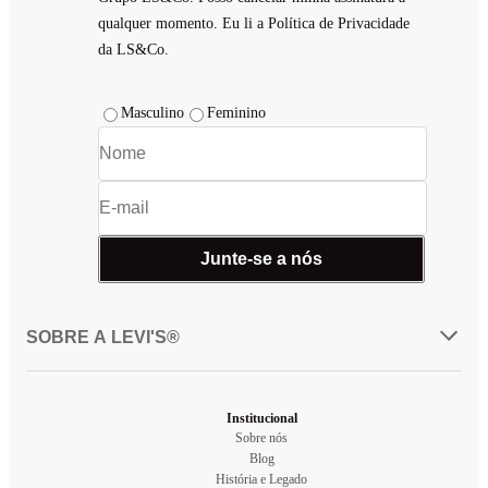
personalidade através das roupas?
qualquer momento. Eu li a Política de Privacidade
da LS&Co.
Mostrar sua personalidade através das roupas é uma ótima maneira de expressar quem vo
é e se destacar. Isso também se aplica à
moda plus size
. Aqui estão algumas dicas pa
mostrar sua personalidade com estilo, independentemente do tamanho:
Masculino
Feminino
• Usar estampas e padrões: Escolha peças com estampas que reflitam sua personalidad
seja ela discreta ou ousada.
• Incorporar
acessórios
: Um relógio, um
boné
ou um lenço podem adicionar um toq
pessoal a qualquer look.
• Adaptar-se às ocasiões: Personalize seu visual de acordo com a situação, mostran
diferentes facetas de sua personalidade.
Junte-se a nós
SOBRE A LEVI'S®
Institucional
Sobre nós
Blog
História e Legado