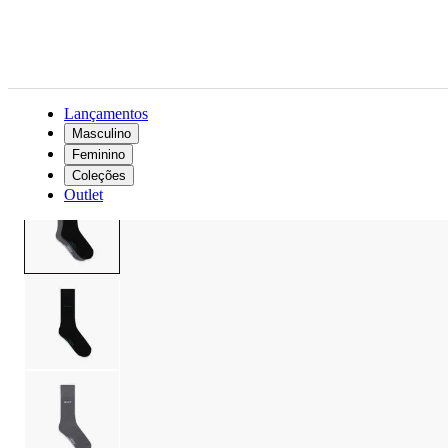
Lançamentos
Masculino
Feminino
Acessórios
Masculino
Meias
Meia Levi’s 2 Pack Regular Preto e cinza
Coleções
Outlet