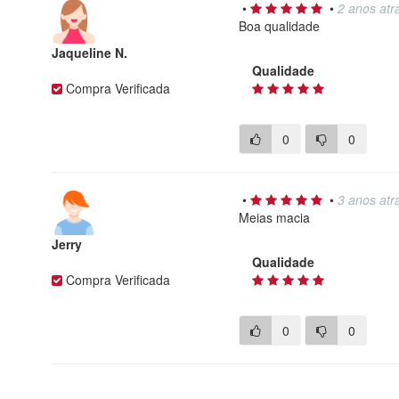
•
•
2 anos atr
Boa qualidade
Jaqueline N.
Qualidade
Compra Verificada
0
0
•
•
3 anos atr
Meias macia
Jerry
Qualidade
Compra Verificada
0
0