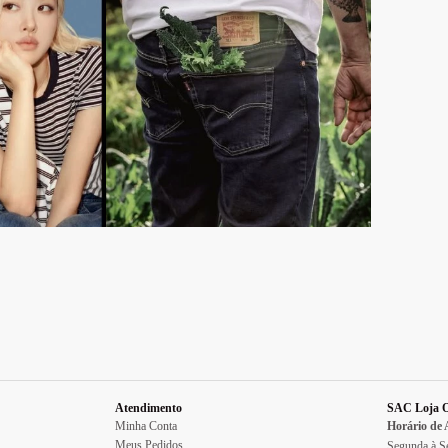
Atendimento
SAC Loja O
Minha Conta
Horário de
Meus Pedidos
Segunda à Se