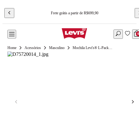
Frete grátis a partir de R$699,90
Acessórios
Masculino
Mochila Levi's® L-Pack Large Bege - U USA | U BR