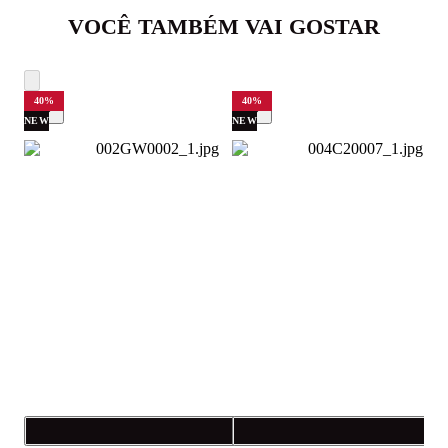
VOCÊ TAMBÉM VAI GOSTAR
40
%
40
%
NEW
NEW
Compra rápida
C