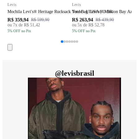
Levis
Levis
L
Mochila Levi's® Heritage Rucksack Verde - U USA | U BR
Tote Bag Levi's® Mission Bay Azul 
N
R$ 359,94
R$ 263,94
R
R$ 599,90
R$ 439,90
ou
7
x de
R$ 51,42
ou
5
x de
R$ 52,78
5
% OFF
no Pix
5
% OFF
no Pix
5
@
levisbrasil