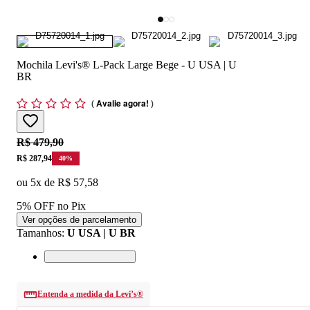
Mochila Levi's® L-Pack Large Bege - U USA | U
BR
(
Avalie agora!
)
Original price:
R$ 479,90
Price:
R$ 287,94
40
%
ou
5
x de
R$ 57,58
5% OFF no Pix
Ver opções de parcelamento
Tamanhos
:
U USA | U BR
Entenda a medida da Levi’s®