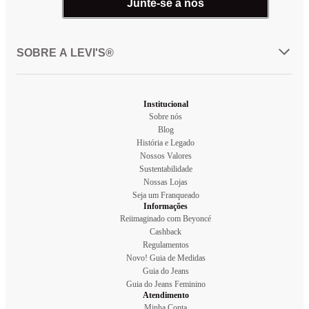
Junte-se a nós
SOBRE A LEVI'S®
Institucional
Sobre nós
Blog
História e Legado
Nossos Valores
Sustentabilidade
Nossas Lojas
Seja um Franqueado
Informações
Reiimaginado com Beyoncé
Cashback
Regulamentos
Novo! Guia de Medidas
Guia do Jeans
Guia do Jeans Feminino
Atendimento
Minha Conta