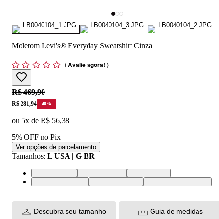
Moletom Levi's® Everyday Sweatshirt Cinza
(
Avalie agora!
)
Original price:
R$ 469,90
Price:
R$ 281,94
40
%
ou
5
x de
R$ 56,38
5% OFF no Pix
Ver opções de parcelamento
Tamanhos
:
L USA | G BR
L USA | G BR
M USA | M BR
S USA | P BR
XL USA | GG BR
XS USA | PP BR
XXL USA | EGG BR
Descubra seu tamanho
Guia de medidas