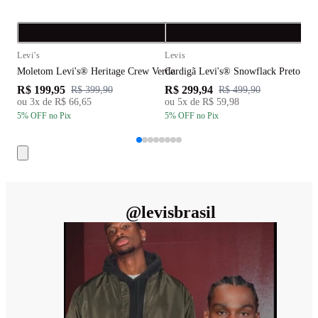
Compra rápida
C
Levi's
Levis
L
Moletom Levi's® Heritage Crew Verde
Cardigã Levi's® Snowflack Preto
C
R$ 199,95
R$ 299,94
R
R$ 399,90
R$ 499,90
ou
3
x de
R$ 66,65
ou
5
x de
R$ 59,98
5
% OFF
no Pix
5
% OFF
no Pix
5
@
levisbrasil