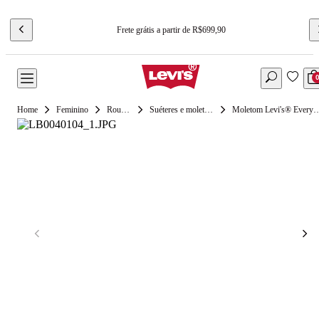
Frete grátis a partir de R$699,90
Feminino
Roupas
Suéteres e moletons
Moletom Levi's® Everyday 