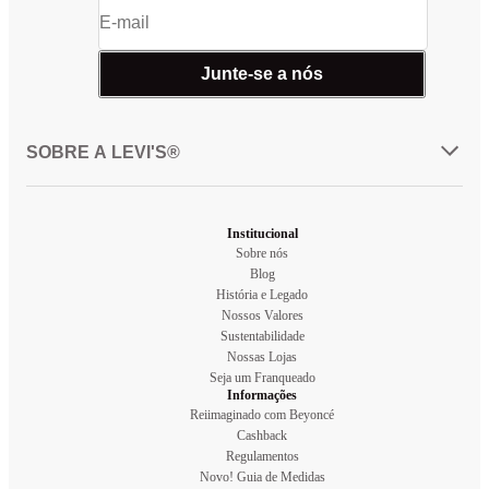
Junte-se a nós
SOBRE A LEVI'S®
Institucional
Sobre nós
Blog
História e Legado
Nossos Valores
Sustentabilidade
Nossas Lojas
Seja um Franqueado
Informações
Reiimaginado com Beyoncé
Cashback
Regulamentos
Novo! Guia de Medidas