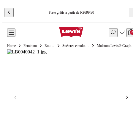
Frete grátis a partir de R$699,90
Feminino
Roupas
Suéteres e moletons
Moletom Levi's® Gr