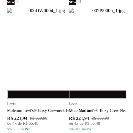
NEW
NEW
Compra rápida
C
Levis
Levis
L
Moletom Levi's® Boxy Crewneck French Marrom
Moletom Levi's® Boxy Crew Neck A
M
R$ 221,94
R$ 221,94
R
R$ 369,90
R$ 369,90
ou
4
x de
R$ 55,48
ou
4
x de
R$ 55,48
5
% OFF
no Pix
5
% OFF
no Pix
5