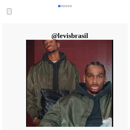
@
levisbrasil