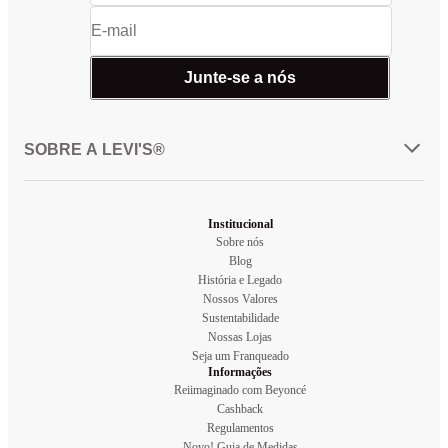
Junte-se a nós
SOBRE A LEVI'S®
Institucional
Sobre nós
Blog
História e Legado
Nossos Valores
Sustentabilidade
Nossas Lojas
Seja um Franqueado
Informações
Reiimaginado com Beyoncé
Cashback
Regulamentos
Novo! Guia de Medidas