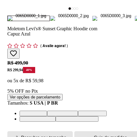
Moletom Levi's® Sunset Graphic Hoodie com
Capuz Azul
(
Avalie agora!
)
Original price:
R$ 499,90
Price:
R$ 299,94
40
%
ou
5
x de
R$ 59,98
5% OFF no Pix
Ver opções de parcelamento
Tamanhos
:
S USA | P BR
S USA | P BR
M USA | M BR
L USA | G BR
XL USA | GG BR
XXL USA | EGG BR