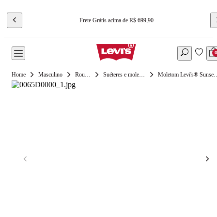
Frete Grátis acima de R$ 699,90
Masculino
Roupas
Suéteres e moletons
Moletom Levi's® Sunset Graph