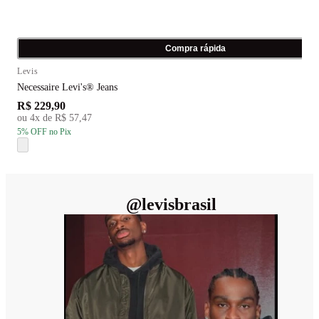
Compra rápida
Levis
Necessaire Levi's® Jeans
R$ 229,90
ou
4
x de
R$ 57,47
5
% OFF
no Pix
@
levisbrasil