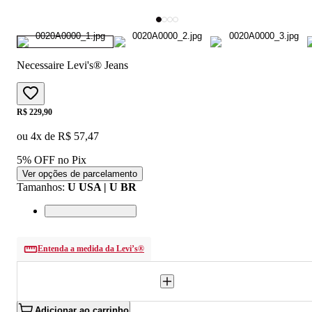
Necessaire Levi's® Jeans
Price:
R$ 229,90
ou
4
x de
R$ 57,47
5% OFF no Pix
Ver opções de parcelamento
Tamanhos
:
U USA | U BR
Entenda a medida da Levi’s®
Adicionar ao carrinho