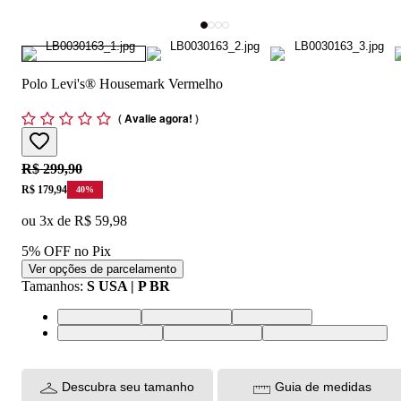
Polo Levi's® Housemark Vermelho
(
Avalie agora!
)
Original price:
R$ 299,90
Price:
R$ 179,94
40
%
ou
3
x de
R$ 59,98
5% OFF no Pix
Ver opções de parcelamento
Tamanhos
:
S USA | P BR
L USA | G BR
M USA | M BR
S USA | P BR
XL USA | GG BR
XS USA | PP BR
XXL USA | EGG BR
Descubra seu tamanho
Guia de medidas