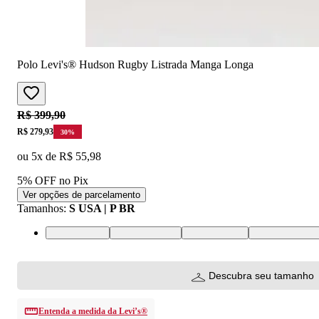
Polo Levi's® Hudson Rugby Listrada Manga Longa
Original price:
R$ 399,90
Price:
R$ 279,93
30
%
ou
5
x de
R$ 55,98
5% OFF no Pix
Ver opções de parcelamento
Tamanhos
:
S USA | P BR
S USA | P BR
M USA | M BR
L USA | G BR
XL USA | GG
Descubra seu tamanho
Entenda a medida da Levi’s®