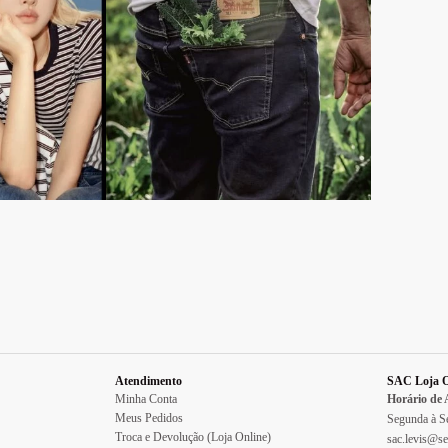
Atendimento
SAC Loja O
Minha Conta
Horário de
Meus Pedidos
Segunda à Se
Troca e Devolução (Loja Online)
sac.levis@se