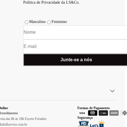
Política de Privacidade da LS&Co.
Masculino
Feminino
Junte-se a nós
nline
Formas de Pagamento
 Atendimento
Segurança
xta das 8h às 18h Exceto Feriados
liafullservice.com.br