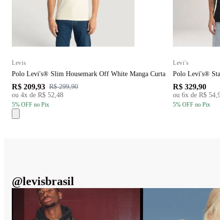
Levis
Levi's
Polo Levi's® Slim Housemark Off White Manga Curta
Polo Levi's® St
R$ 209,93
R$ 329,90
R$ 299,90
ou
4
x de
R$ 52,48
ou
6
x de
R$ 54,
5
% OFF
no Pix
5
% OFF
no Pix
@
levisbrasil