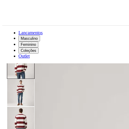
Lançamentos
Masculino
Feminino
Masculino
Roupas
Polos
Polo Levi's® Hudson Rugby Listrada Manga Longa
Coleções
Outlet