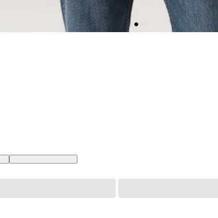
 BR
XXL USA | EGG BR