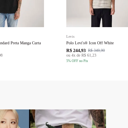
Levis
andard Preta Manga Curta
Polo Levi's® Icon Off White
R$ 244,93
R$ 349,90
98
ou
4
x de
R$ 61,23
5
% OFF
no Pix