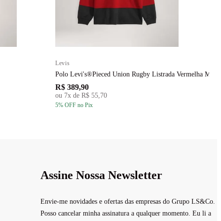
Levis
L
Polo Levi's®Pieced Union Rugby Listrada Vermelha Man
P
R$ 389,90
R
ou
7
x de
R$ 55,70
5
% OFF
no Pix
5
Assine Nossa Newsletter
Envie-me novidades e ofertas das empresas do Grupo LS&Co.
Posso cancelar minha assinatura a qualquer momento. Eu li a