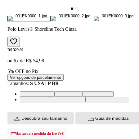
Polo Levi's® Shoreline Tech Cinza
Price:
R$ 329,90
ou
6
x de
R$ 54,98
5% OFF no Pix
Ver opções de parcelamento
Tamanhos
:
S USA | P BR
XS USA | PP BR
S USA | P BR
M USA | M BR
L USA | G BR
XL USA | GG BR
XXL USA | EGG BR
Descubra seu tamanho
Guia de medidas
Entenda a medida da Levi’s®