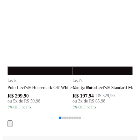
Compra rápida
C
Levis
Levi's
L
Polo Levi's® Housemark Off White Manga Curta
Camisa Polo Levi's® Standard Manga
C
R$ 299,90
R$ 197,94
R
R$ 329,90
ou
5
x de
R$ 59,98
ou
3
x de
R$ 65,98
5
% OFF
no Pix
5
% OFF
no Pix
5