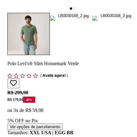
Polo Levi's® Slim Housemark Verde
(
Avalie agora!
)
Original price:
R$ 299,90
Price:
R$ 179,94
40
%
ou
3
x de
R$ 59,98
5% OFF no Pix
Ver opções de parcelamento
Tamanhos
:
XXL USA | EGG BR