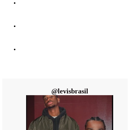
@
levisbrasil