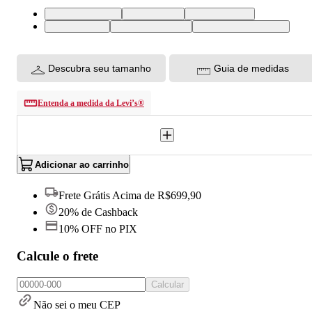
XS USA | PP BR
S USA | P BR
M USA | M BR
L USA | G BR
XL USA | GG BR
XXL USA | EGG BR
Descubra seu tamanho
Guia de medidas
Entenda a medida da Levi’s®
Adicionar ao carrinho
Frete Grátis Acima de R$699,90
20% de Cashback
10% OFF no PIX
Calcule o frete
Calcular
Não sei o meu CEP