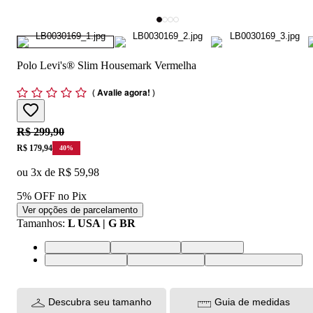
Polo Levi's® Slim Housemark Vermelha
(
Avalie agora!
)
Original price:
R$ 299,90
Price:
R$ 179,94
40
%
ou
3
x de
R$ 59,98
5% OFF no Pix
Ver opções de parcelamento
Tamanhos
:
L USA | G BR
L USA | G BR
M USA | M BR
S USA | P BR
XL USA | GG BR
XS USA | PP BR
XXL USA | EGG BR
Descubra seu tamanho
Guia de medidas