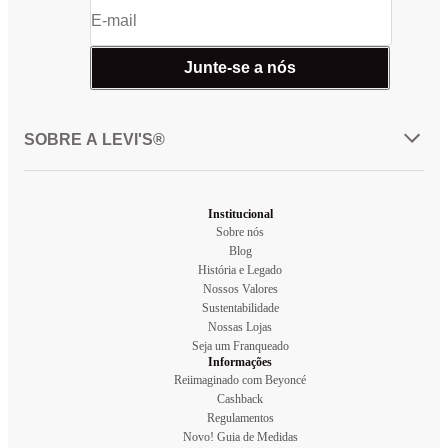
Junte-se a nós
SOBRE A LEVI'S®
Institucional
Sobre nós
Blog
História e Legado
Nossos Valores
Sustentabilidade
Nossas Lojas
Seja um Franqueado
Informações
Reiimaginado com Beyoncé
Cashback
Regulamentos
Novo! Guia de Medidas