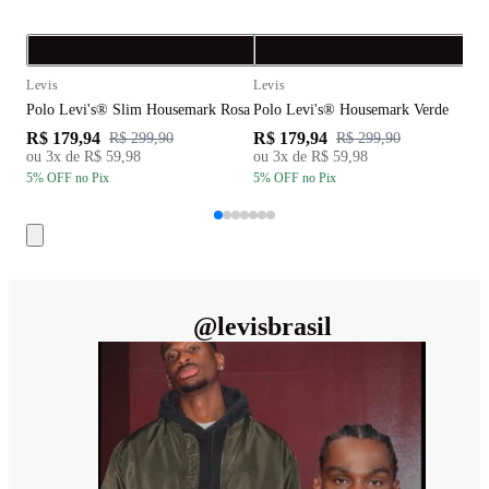
Compra rápida
C
Levis
Levis
L
Polo Levi's® Slim Housemark Rosa
Polo Levi's® Housemark Verde
P
R$ 179,94
R$ 179,94
R
R$ 299,90
R$ 299,90
ou
3
x de
R$ 59,98
ou
3
x de
R$ 59,98
5
% OFF
no Pix
5
% OFF
no Pix
5
@
levisbrasil