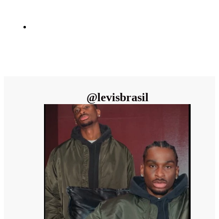
@
levisbrasil