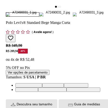
Polo Levi's® Standard Bege Manga Curta
(
Avalie agora!
)
Original price:
R$ 349,90
Price:
R$ 209,94
40
%
ou
4
x de
R$ 52,48
5% OFF no Pix
Ver opções de parcelamento
Tamanhos
:
S USA | P BR
XS USA | PP BR
S USA | P BR
M USA | M BR
L USA | G BR
XL USA | GG BR
XXL USA | EGG BR
Descubra seu tamanho
Guia de medidas