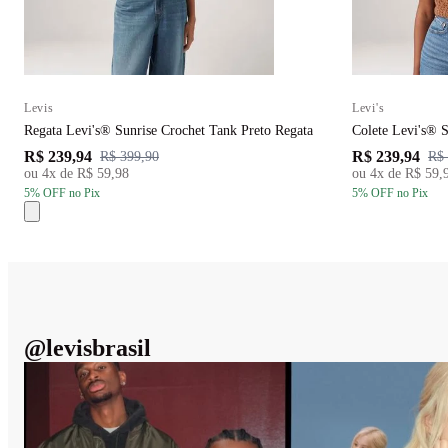
Levis
Levi's
Regata Levi's® Sunrise Crochet Tank Preto Regata
Colete Levi's® 
R$ 239,94
R$ 239,94
R$ 399,90
R$ 
ou
4
x de
R$ 59,98
ou
4
x de
R$ 59,
5
% OFF
no Pix
5
% OFF
no Pix
@
levisbrasil