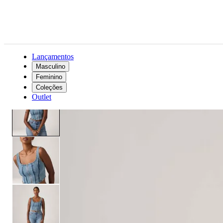
Lançamentos
Masculino
Feminino
Feminino
Roupas
Camisas e blusas
Regata Jeans Levi's® Seamed com Zíper Lavagem Média
Coleções
Outlet