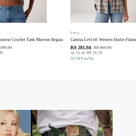
Levis
Sunrise Crochet Tank Marrom Regata
Camisa Levi's® Western Harlie Flann
R$ 281,94
399,90
R$ 469,90
98
ou
5
x de
R$ 56,38
5
% OFF
no Pix