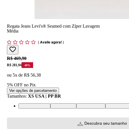
Regata Jeans Levi's® Seamed com Zíper Lavagem
Média
(
Avalie agora!
)
Original price:
R$ 469,90
Price:
R$ 281,94
40
%
ou
5
x de
R$ 56,38
5% OFF no Pix
Ver opções de parcelamento
Tamanhos
:
XS USA | PP BR
XS USA | PP BR
S USA | P BR
M USA | M BR
L USA | G 
Descubra seu tamanho