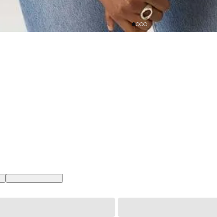
BR
XL USA | GG BR