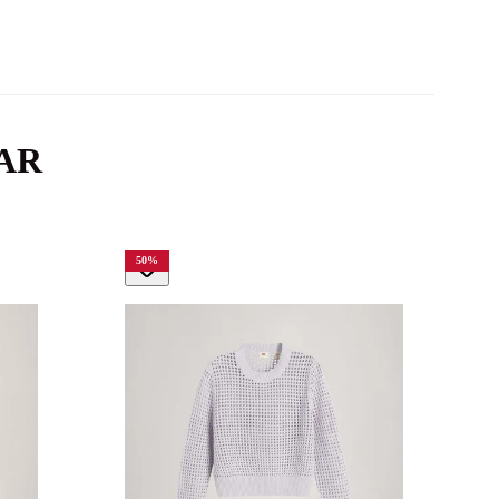
AR
50
%