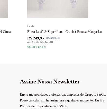
Levis
L
el Cinza
Blusa Levi's® Superbloom Crochet Branca Manga Longa
B
R$ 249,95
R
R$ 499,90
ou
4
x de
R$ 62,48
5
% OFF
no Pix
5
Assine Nossa Newsletter
Envie-me novidades e ofertas das empresas do Grupo LS&Co.
Posso cancelar minha assinatura a qualquer momento. Eu li a
Política de Privacidade da LS&Co.