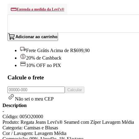
Entenda a medida da Levi’s®
Adicionar ao carrinho
Frete Grátis Acima de R$699,90
20% de Cashback
10% OFF no PIX
Calcule o frete
Calcular
Não sei o meu CEP
Description
-
Código: 005O20000
Produto: Regata Jeans Levi's® Seamed com Zíper Lavagem Média
Categoria: Camisas e Blusas
Cor / Lavagem: Lavagem Média
Composição: 99% Algodão, 1% Elastano