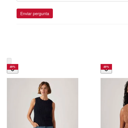
Enviar pergunta
40
%
40
%