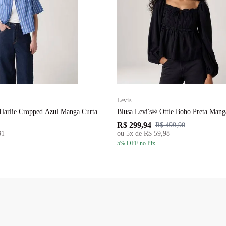
Levis
Harlie Cropped Azul Manga Curta
Blusa Levi's® Ottie Boho Preta Man
R$ 299,94
R$ 499,90
31
ou
5
x de
R$ 59,98
5
% OFF
no Pix