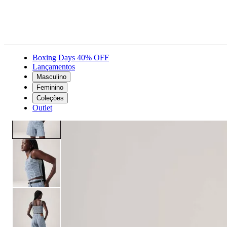
Boxing Days 40% OFF
Lançamentos
Masculino
Feminino
Roupas
Camisas e blusas
Regata Levi's® Jadine Cami Listrado
Feminino
Coleções
Outlet