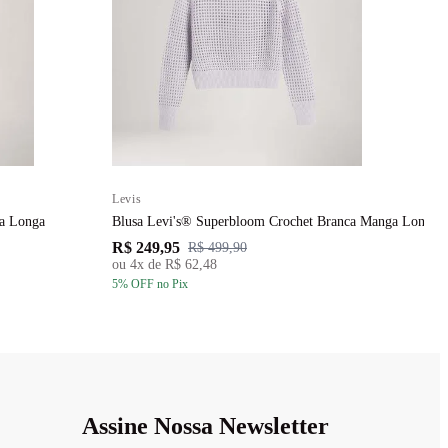
Levis
L
ga Longa
Blusa Levi's® Superbloom Crochet Branca Manga Longa
C
R$ 249,95
R
R$ 499,90
ou
4
x de
R$ 62,48
5
% OFF
no Pix
5
Assine Nossa Newsletter