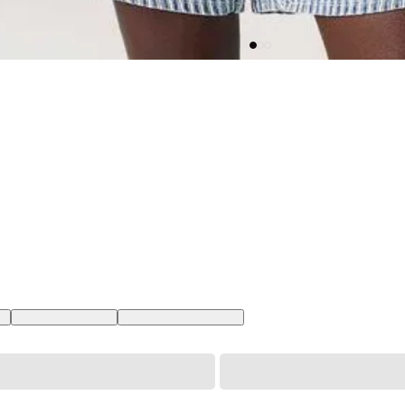
BR
XL USA | GG BR
XXL USA | EGG BR