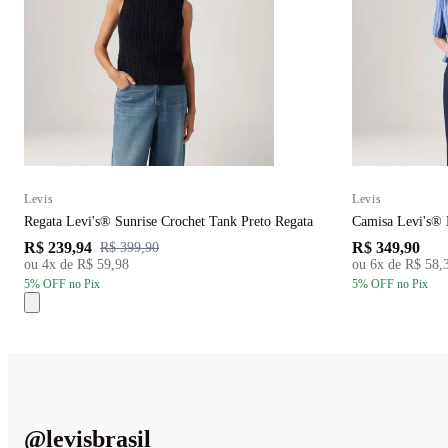
Levis
Levis
Regata Levi's® Sunrise Crochet Tank Preto Regata
Camisa Levi's® 
R$ 239,94
R$ 349,90
R$ 399,90
ou
4
x de
R$ 59,98
ou
6
x de
R$ 58,
5
% OFF
no Pix
5
% OFF
no Pix
@
levisbrasil