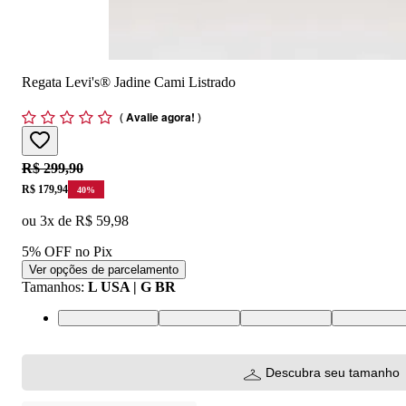
Regata Levi's® Jadine Cami Listrado
(
Avalie agora!
)
Original price:
R$ 299,90
Price:
R$ 179,94
40
%
ou
3
x de
R$ 59,98
5% OFF no Pix
Ver opções de parcelamento
Tamanhos
:
L USA | G BR
XS USA | PP BR
S USA | P BR
M USA | M BR
L USA | G 
Descubra seu tamanho