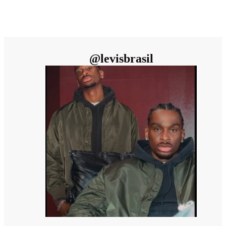
@
levisbrasil