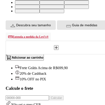
28 USA | 39 BR
29 USA | 40 BR
30 USA | 41 BR
31 USA | 42 BR
25 USA | 36 BR
26 USA | 37 BR
24 USA | 34 BR
34 USA | 46 BR
Descubra seu tamanho
Guia de medidas
Entenda a medida da Levi’s®
Adicionar ao carrinho
Frete Grátis Acima de R$699,90
20% de Cashback
10% OFF no PIX
Calcule o frete
Calcular
Não sei o meu CEP