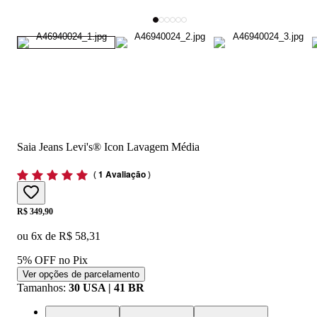
Saia Jeans Levi's® Icon Lavagem Média
(
1 Avaliação
)
Price:
R$ 349,90
ou
6
x de
R$ 58,31
5% OFF no Pix
Ver opções de parcelamento
Tamanhos
:
30 USA | 41 BR
32 USA | 43 BR
33 USA | 44 BR
27 USA | 38 BR