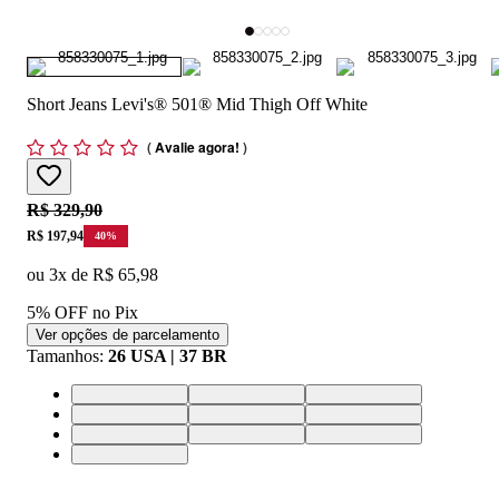
Short Jeans Levi's® 501® Mid Thigh Off White
(
Avalie agora!
)
Original price:
R$ 329,90
Price:
R$ 197,94
40
%
ou
3
x de
R$ 65,98
5% OFF no Pix
Ver opções de parcelamento
Tamanhos
:
26 USA | 37 BR
25 USA | 36 BR
26 USA | 37 BR
27 USA | 38 BR
28 USA | 39 BR
29 USA | 40 BR
30 USA | 41 BR
31 USA | 42 BR
32 USA | 43 BR
33 USA | 44 BR
34 USA | 46 BR