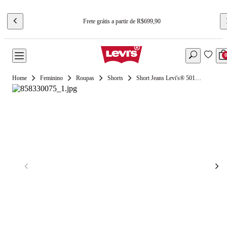
Frete grátis a partir de R$699,90
Feminino
Roupas
Shorts
Short Jeans Levi's® 501® Mid Thigh Off White