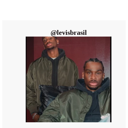
@
levisbrasil