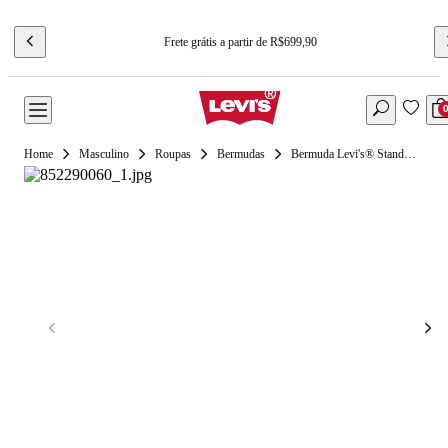
Frete grátis a partir de R$699,90
Masculino
Roupas
Bermudas
Bermuda Levi's® Standard TPR Chino Short