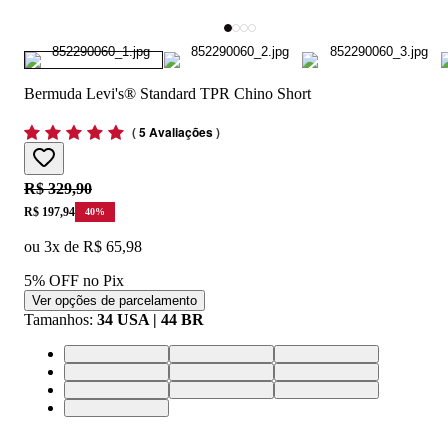
Bermuda Levi's® Standard TPR Chino Short
(
5 Avaliações
)
Original price:
R$ 329,90
Price:
R$ 197,94
40
%
ou
3
x de
R$ 65,98
5% OFF no Pix
Ver opções de parcelamento
Tamanhos
:
34 USA | 44 BR
42 USA | 52 BR
34 USA | 44 BR
33 USA | 42 BR
38 USA | 48 BR
36 USA | 46 BR
28 USA | 36 BR
30 USA | 38 BR
32 USA | 40 BR
40 USA | 50 BR
44 USA | 54 BR