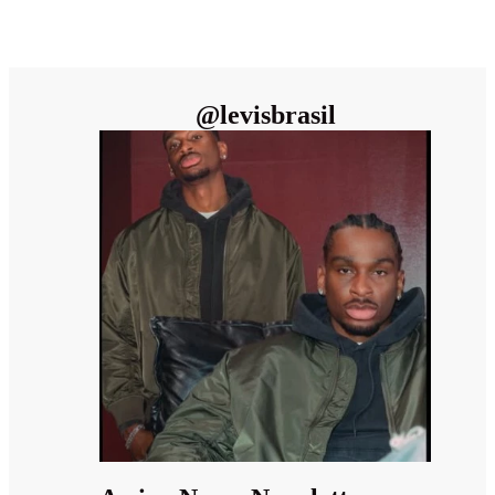
@
levisbrasil