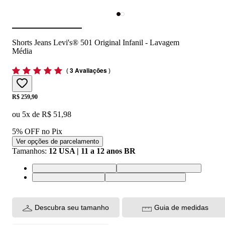
Shorts Jeans Levi's® 501 Original Infanil - Lavagem
Média
(
3 Avaliações
)
Price:
R$ 259,90
ou
5
x de
R$ 51,98
5% OFF no Pix
Ver opções de parcelamento
Tamanhos
:
12 USA | 11 a 12 anos BR
12 USA | 11 a 12 anos BR
14 USA | 13 a 14 anos BR
8 USA | 7 a 8 anos BR
10 USA | 9 a 10 anos BR
Descubra seu tamanho
Guia de medidas