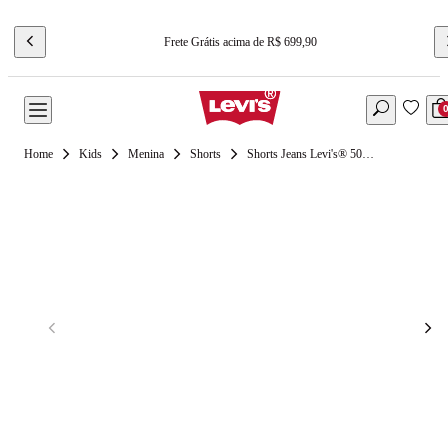
Frete Grátis acima de R$ 699,90
Kids
Menina
Shorts
Shorts Jeans Levi's® 501 Original Infanil - Lavagem Média