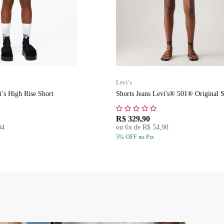
Levi's
i’s High Rise Short
Shorts Jeans Levi's® 501® Original S
R$ 329,90
84
ou
6
x de
R$ 54,98
5
% OFF
no Pix