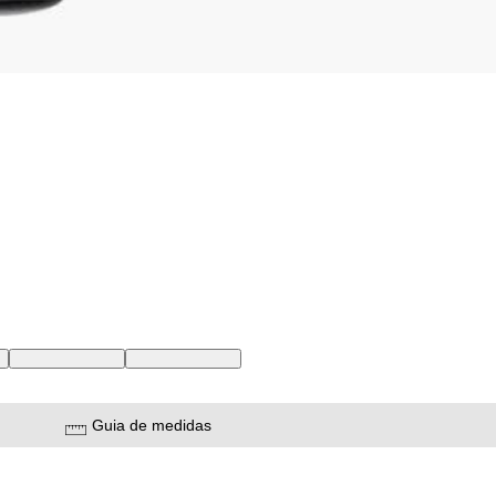
BR
27 USA | 38 BR
28 USA | 39 BR
Guia de medidas