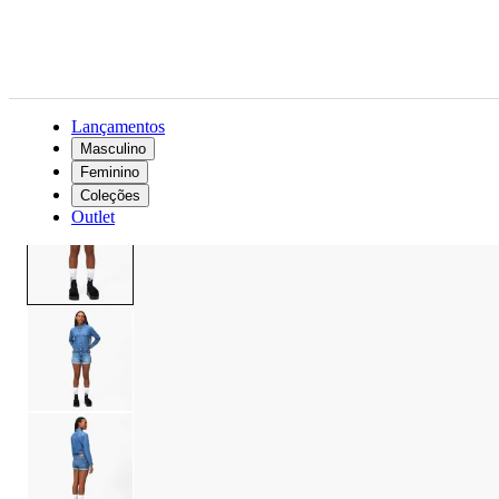
Lançamentos
Masculino
Feminino
Feminino
Roupas
Shorts
Shorts Jeans Levi’s High Rise Short
Coleções
Outlet