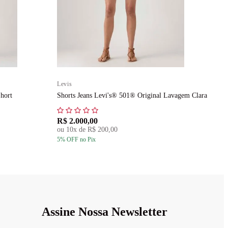
Levis
L
hort
Shorts Jeans Levi's® 501® Original Lavagem Clara
B
R$ 2.000,00
R
ou
10
x de
R$ 200,00
5
% OFF
no Pix
5
Assine Nossa Newsletter