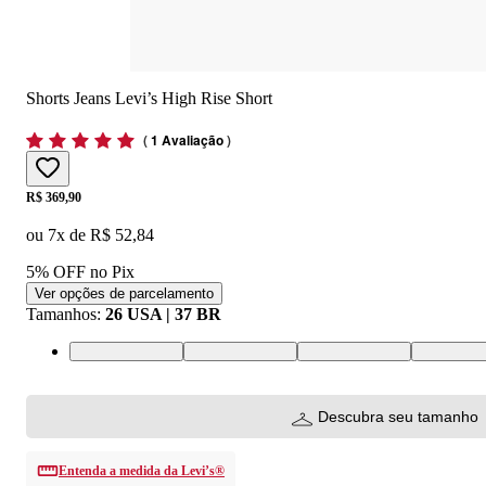
Shorts Jeans Levi’s High Rise Short
(
1 Avaliação
)
Price:
R$ 369,90
ou
7
x de
R$ 52,84
5% OFF no Pix
Ver opções de parcelamento
Tamanhos
:
26 USA | 37 BR
26 USA | 37 BR
34 USA | 46 BR
25 USA | 36 BR
31 USA | 
Descubra seu tamanho
Entenda a medida da Levi’s®