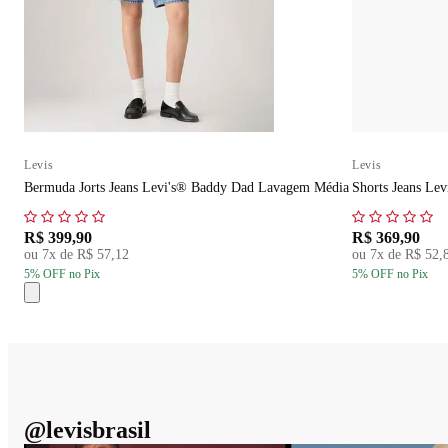
Levis
Levis
Bermuda Jorts Jeans Levi's® Baddy Dad Lavagem Média
Shorts Jeans Lev
R$ 399,90
R$ 369,90
ou
7
x de
R$ 57,12
ou
7
x de
R$ 52,
5
% OFF
no Pix
5
% OFF
no Pix
@
levisbrasil