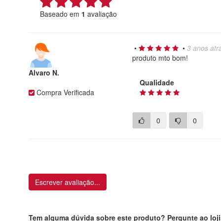
Baseado em
1
avaliação
•
•
3 anos atr
produto mto bom!
Alvaro N.
Qualidade
Compra Verificada
0
0
Escrever avaliação...
Tem alguma dúvida sobre este produto? Pergunte ao loji