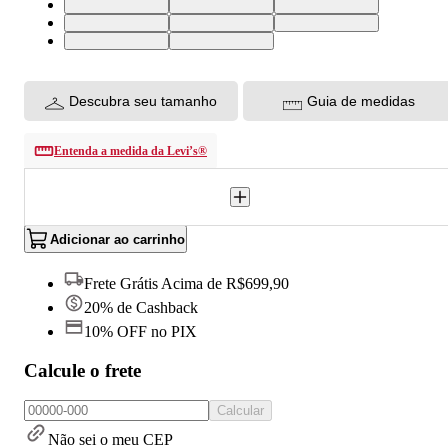
27 USA | 38 BR
28 USA | 39 BR
29 USA | 40 BR
30 USA | 41 BR
31 USA | 42 BR
32 USA | 43 BR
33 USA | 44 BR
34 USA | 46 BR
Descubra seu tamanho
Guia de medidas
Entenda a medida da Levi’s®
Adicionar ao carrinho
Frete Grátis Acima de R$699,90
20% de Cashback
10% OFF no PIX
Calcule o frete
Calcular
Não sei o meu CEP