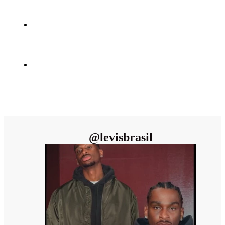
@
levisbrasil