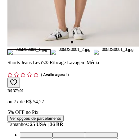
Shorts Jeans Levi's® Ribcage Lavagem Média
(
Avalie agora!
)
Price:
R$ 379,90
ou
7
x de
R$ 54,27
5% OFF no Pix
Ver opções de parcelamento
Tamanhos
:
25 USA | 36 BR
24 USA | 34 BR
25 USA | 36 BR
26 USA | 37 BR