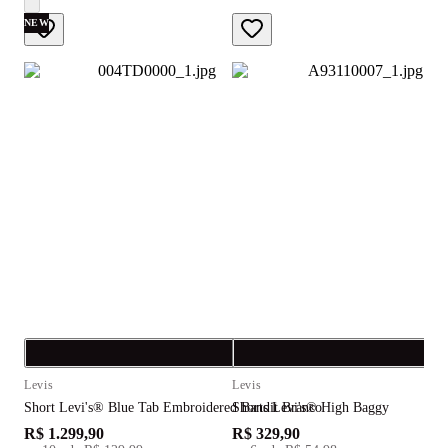
NEW
Compra rápida
C
Levis
Levis
L
Short Levi's® Blue Tab Embroidered Bandit Branco
Shorts Levi's® High Baggy
B
R$ 1.299,90
R$ 329,90
R