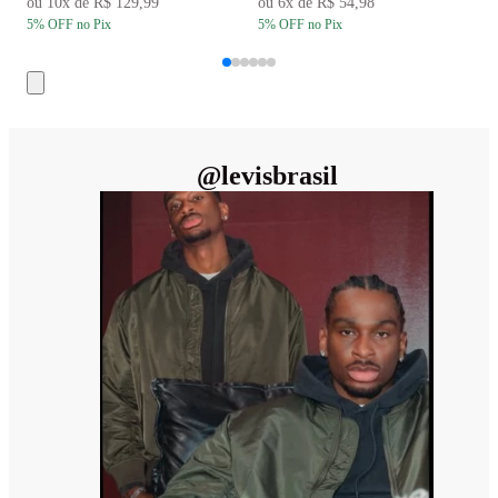
ou
10
x de
R$ 129,99
ou
6
x de
R$ 54,98
5
% OFF
no Pix
5
% OFF
no Pix
5
@
levisbrasil