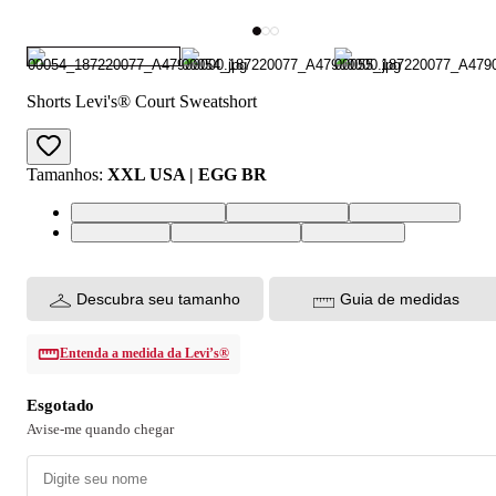
Shorts Levi's® Court Sweatshort
Tamanhos
:
XXL USA | EGG BR
XXL USA | EGG BR
XS USA | PP BR
M USA | M BR
S USA | P BR
XL USA | GG BR
L USA | G BR
Descubra seu tamanho
Guia de medidas
Entenda a medida da Levi’s®
Esgotado
Avise-me quando chegar