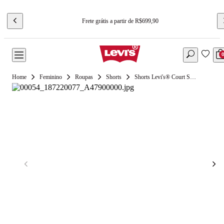
Frete grátis a partir de R$699,90
Feminino
Roupas
Shorts
Shorts Levi's® Court Sweatshort