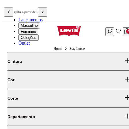
Frete grátis a partir de R$699,90
Lançamentos
Masculino
Feminino
Coleções
Outlet
Stay Loose
Cintura
Cor
Corte
Departamento