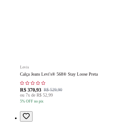
Levis
Calça Jeans Levi's® 568® Stay Loose Preta
R$ 370,93
R$ 529,90
ou
7
x de
R$ 52,99
5
% OFF
no pix