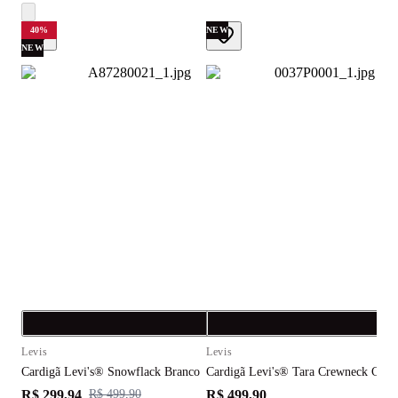
40
%
NEW
NEW
Compra rápida
C
Levis
Levis
L
Cardigã Levi's® Snowflack Branco
Cardigã Levi's® Tara Crewneck Cinz
M
R$ 299,94
R$ 499,90
R
R$ 499,90