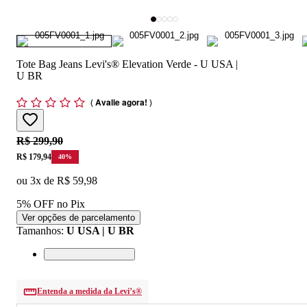
Tote Bag Jeans Levi's® Elevation Verde - U USA |
U BR
(
Avalie agora!
)
Original price:
R$ 299,90
Price:
R$ 179,94
40
%
ou
3
x de
R$ 59,98
5% OFF no Pix
Ver opções de parcelamento
Tamanhos
:
U USA | U BR
Entenda a medida da Levi’s®