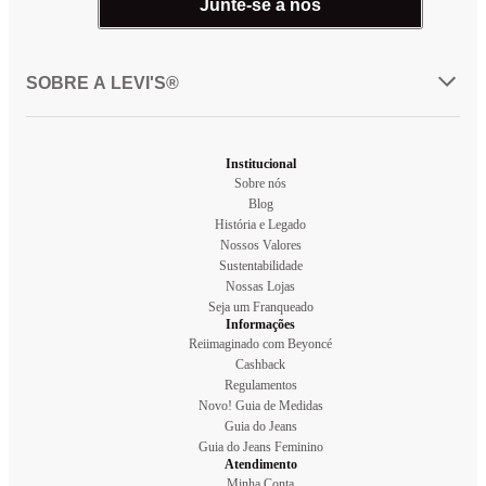
Junte-se a nós
SOBRE A LEVI'S®
Institucional
Sobre nós
Blog
História e Legado
Nossos Valores
Sustentabilidade
Nossas Lojas
Seja um Franqueado
Informações
Reiimaginado com Beyoncé
Cashback
Regulamentos
Novo! Guia de Medidas
Guia do Jeans
Guia do Jeans Feminino
Atendimento
Minha Conta