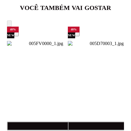
VOCÊ TAMBÉM VAI GOSTAR
40
%
40
%
NEW
NEW
Compra rápida
C