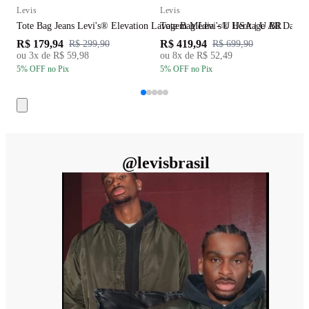
Levis
Levis
L
Tote Bag Jeans Levi's® Elevation Lavagem Média - U USA | U BR
Tote Bag Levi's® Heritage All Day 
B
R$ 179,94
R$ 419,94
R
R$ 299,90
R$ 699,90
ou
3
x de
R$ 59,98
ou
8
x de
R$ 52,49
5
% OFF
no Pix
5
% OFF
no Pix
5
@
levisbrasil