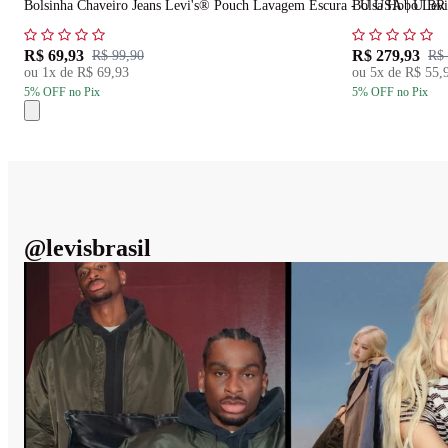
Bolsinha Chaveiro Jeans Levi's® Pouch Lavagem Escura - U USA | U BR
Bolsa Hobo Levi
R$ 69,93
R$ 279,93
R$ 99,90
R$ 
ou
1
x de
R$ 69,93
ou
5
x de
R$ 55,
5
% OFF
no Pix
5
% OFF
no Pix
@
levisbrasil