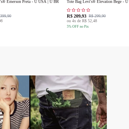
's® Emerson Preta - U USA | U BR
Tote Bag Levi's® Elevation Bege - 
R$ 209,93
399,90
R$ 299,90
98
ou
4
x de
R$ 52,48
5
% OFF
no Pix