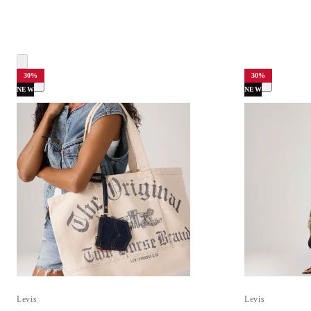
30
%
30
%
NEW
NEW
Levis
Levis