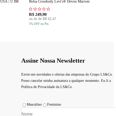
U USA | U BR
Bolsa Crossbody Levi's® Devon Marrom
B
R$ 249,90
R
ou
4
x de
R$ 62,47
5
% OFF
no Pix
5
Assine Nossa Newsletter
Envie-me novidades e ofertas das empresas do Grupo LS&Co.
Posso cancelar minha assinatura a qualquer momento. Eu li a
Política de Privacidade da LS&Co.
Masculino
Feminino