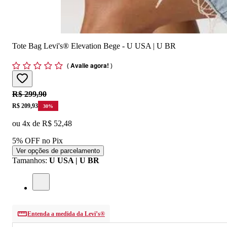
Tote Bag Levi's® Elevation Bege - U USA | U BR
(
Avalie agora!
)
Original price:
R$ 299,90
Price:
R$ 209,93
30
%
ou
4
x de
R$ 52,48
5% OFF no Pix
Ver opções de parcelamento
Tamanhos
:
U USA | U BR
Entenda a medida da Levi’s®