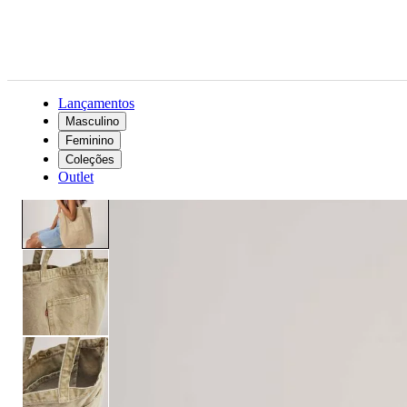
Lançamentos
Masculino
Feminino
Acessórios
Feminino
Tote Bag Levi's® Elevation Bege - U USA | U BR
Coleções
Outlet