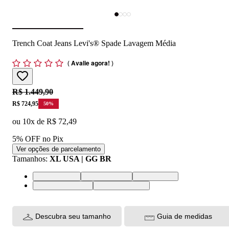
Trench Coat Jeans Levi's® Spade Lavagem Média
(
Avalie agora!
)
Original price:
R$ 1.449,90
Price:
R$ 724,95
50
%
ou
10
x de
R$ 72,49
5% OFF no Pix
Ver opções de parcelamento
Tamanhos
:
XL USA | GG BR
L USA | G BR
M USA | M BR
S USA | P BR
XL USA | GG BR
XS USA | PP BR
Descubra seu tamanho
Guia de medidas