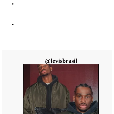
@
levisbrasil