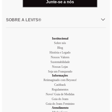
Junte-se a nós
SOBRE A LEVI'S®
Institucional
Sobre nós
Blog
História e Legado
Nossos Valores
Sustentabilidade
Nossas Lojas
Seja um Franqueado
Informações
Reiimaginado com Beyoncé
Cashback
Regulamentos
Novo! Guia de Medidas
Guia do Jeans
Guia do Jeans Feminino
Atendimento