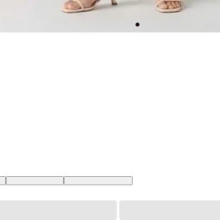
BR
XL USA | GG BR
XXL USA | EGG BR