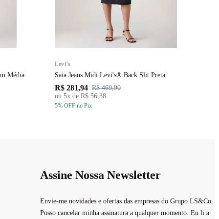
Levi's
L
em Média
Saia Jeans Midi Levi's® Back Slit Preta
V
R$ 281,94
R
R$ 469,90
ou
5
x de
R$ 56,38
5
% OFF
no Pix
5
Assine Nossa Newsletter
Envie-me novidades e ofertas das empresas do Grupo LS&Co.
Posso cancelar minha assinatura a qualquer momento. Eu li a