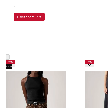
Enviar pergunta
40
%
40
%
NEW