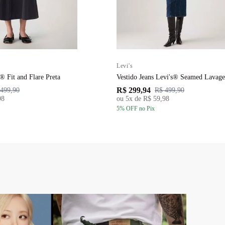
Levi's
s® Fit and Flare Preta
Vestido Jeans Levi's® Seamed Lavag
R$ 299,94
499,90
R$ 499,90
98
ou
5
x de
R$ 59,98
5
% OFF
no Pix