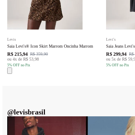
Levis
Levi's
Saia Levi's® Icon Skirt Marrom Oncinha Marrom
Saia Jeans Levi'
R$ 215,94
R$ 299,94
R$ 359,90
R$ 
ou
4
x de
R$ 53,98
ou
5
x de
R$ 59,
5
% OFF
no Pix
5
% OFF
no Pix
@
levisbrasil