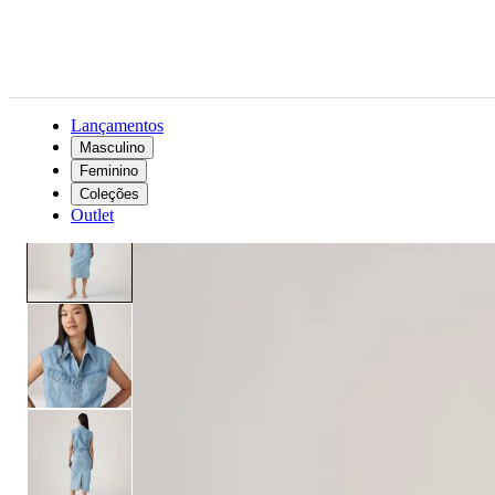
Lançamentos
Masculino
Feminino
Feminino
Roupas
Saias e vestidos
Vestido Jeans Levi's® Boiler Manga Longa 001WF0002
Coleções
Outlet