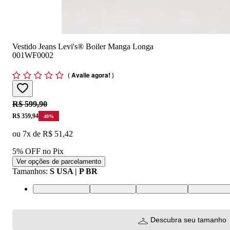
Vestido Jeans Levi's® Boiler Manga Longa
001WF0002
(
Avalie agora!
)
Original price:
R$ 599,90
Price:
R$ 359,94
40
%
ou
7
x de
R$ 51,42
5% OFF no Pix
Ver opções de parcelamento
Tamanhos
:
S USA | P BR
XS USA | PP BR
S USA | P BR
M USA | M BR
L USA | G 
Descubra seu tamanho