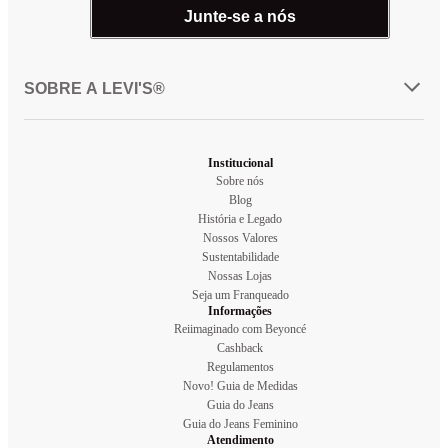
Junte-se a nós
SOBRE A LEVI'S®
Institucional
Sobre nós
Blog
História e Legado
Nossos Valores
Sustentabilidade
Nossas Lojas
Seja um Franqueado
Informações
Reiimaginado com Beyoncé
Cashback
Regulamentos
Novo! Guia de Medidas
Guia do Jeans
Guia do Jeans Feminino
Atendimento