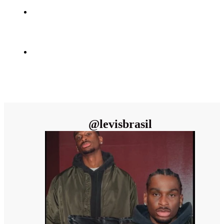
@
levisbrasil