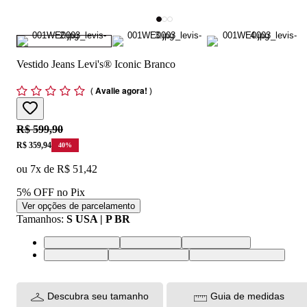
Vestido Jeans Levi's® Iconic Branco
(
Avalie agora!
)
Original price:
R$ 599,90
Price:
R$ 359,94
40
%
ou
7
x de
R$ 51,42
5% OFF no Pix
Ver opções de parcelamento
Tamanhos
:
S USA | P BR
XS USA | PP BR
S USA | P BR
M USA | M BR
L USA | G BR
XL USA | GG BR
XXL USA | EGG BR
Descubra seu tamanho
Guia de medidas