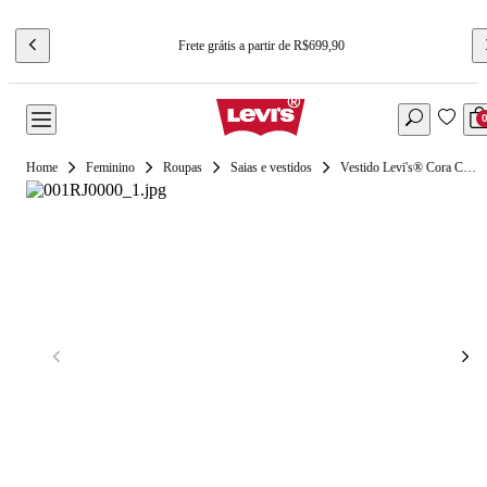
Frete grátis a partir de R$699,90
Feminino
Roupas
Saias e vestidos
Vestido Levi's® Cora Curto Sem Mangas Branco