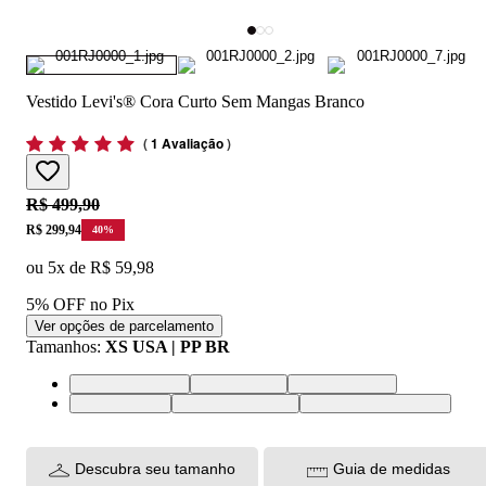
Vestido Levi's® Cora Curto Sem Mangas Branco
(
1 Avaliação
)
Original price:
R$ 499,90
Price:
R$ 299,94
40
%
ou
5
x de
R$ 59,98
5% OFF no Pix
Ver opções de parcelamento
Tamanhos
:
XS USA | PP BR
XS USA | PP BR
S USA | P BR
M USA | M BR
L USA | G BR
XL USA | GG BR
XXL USA | EGG BR
Descubra seu tamanho
Guia de medidas