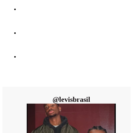
@
levisbrasil