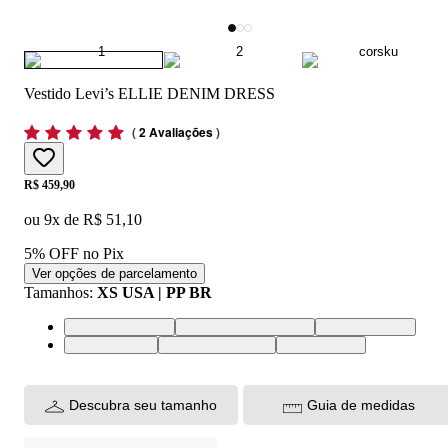
Vestido Levi’s ELLIE DENIM DRESS
(
2 Avaliações
)
Price:
R$ 459,90
ou
9
x de
R$ 51,10
5% OFF no Pix
Ver opções de parcelamento
Tamanhos
:
XS USA | PP BR
XS USA | PP BR
XXL USA | EGG BR
M USA | M BR
L USA | G BR
XL USA | GG BR
S USA | P BR
Descubra seu tamanho
Guia de medidas