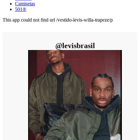
Camisetas
501®
This app could not find url /vestido-levis-willa-trapeze/p
@
levisbrasil