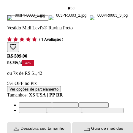
Vestido Midi Levi's® Ravina Preto
(
1 Avaliação
)
Original price:
R$ 599,90
Price:
R$ 359,94
40
%
ou
7
x de
R$ 51,42
5% OFF no Pix
Ver opções de parcelamento
Tamanhos
:
XS USA | PP BR
XS USA | PP BR
S USA | P BR
M USA | M BR
L USA | G BR
XL USA | GG BR
XXL USA | EGG BR
Descubra seu tamanho
Guia de medidas