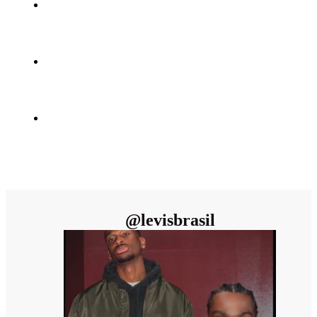
@
levisbrasil