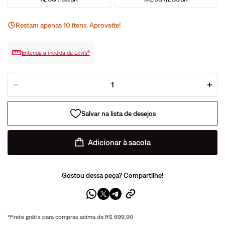
Restam apenas
10
ite
ns
. Aproveite!
Entenda a medida da Levi’s®
－
＋
Adicionar à sacola
Gostou dessa peça? Compartilhe!
*Frete grátis para compras acima de R$ 699,90