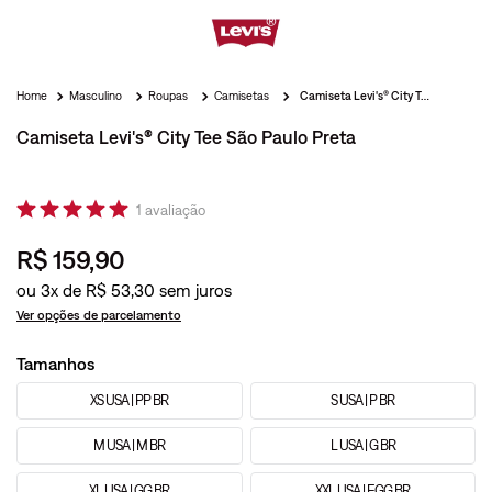
Masculino
Roupas
Camisetas
Camiseta Levi's® City Tee São Paulo Preta
Camiseta Levi's® City Tee São Paulo Preta
1
avaliação
R$
159
,
90
ou
3
x de
R$
53
,
30
Ver opções de parcelamento
Tamanhos
XS USA | PP BR
S USA | P BR
M USA | M BR
L USA | G BR
XL USA | GG BR
XXL USA | EGG BR