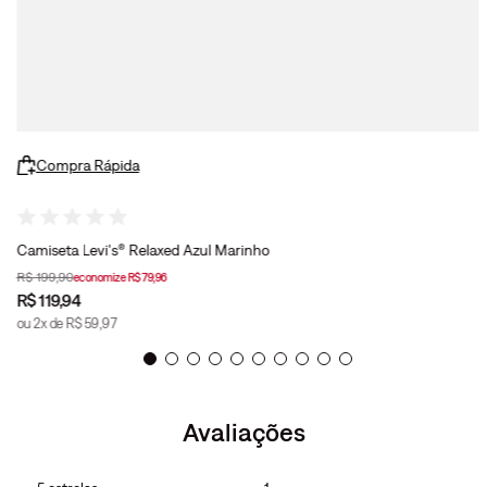
Compra Rápida
Camiseta Levi's® Relaxed Azul Marinho
R$
199
,
90
economize
R$
79
,
96
R$
119
,
94
ou
2
x de
R$
59
,
97
Avaliações