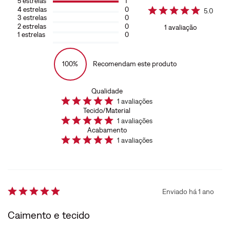
5
estrelas
1
4
estrelas
0
5.0
3
estrelas
0
2
estrelas
0
1
avaliação
1
estrelas
0
100%
Recomendam este produto
Qualidade
1
avaliações
Tecido/Material
1
avaliações
Acabamento
1
avaliações
Enviado há
1 ano
Caimento e tecido