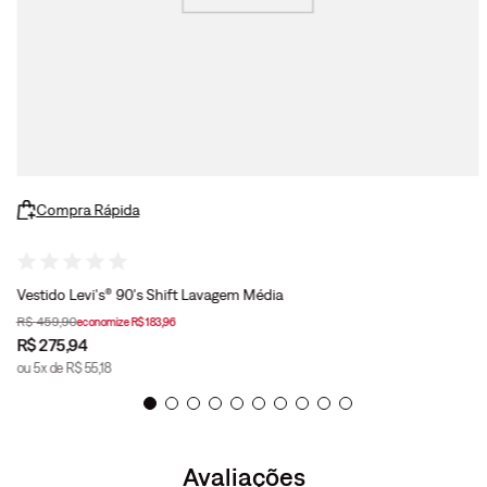
Compra Rápida
Vestido Levi's® 90's Shift Lavagem Média
R$
459
,
90
economize
R$
183
,
96
R$
275
,
94
ou
5
x de
R$
55
,
18
Avaliações