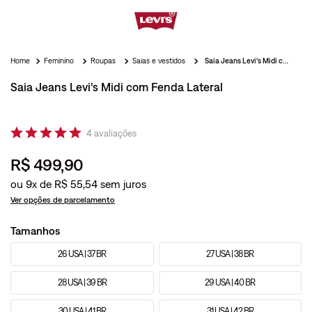
Feminino
Roupas
Saias e vestidos
Saia Jeans Levi’s Midi com Fenda Lateral
Saia Jeans Levi’s Midi com Fenda Lateral
4
avaliações
R$
499
,
90
ou
9
x de
R$
55
,
54
Ver opções de parcelamento
Tamanhos
26 USA | 37 BR
27 USA | 38 BR
28 USA | 39 BR
29 USA | 40 BR
30 USA | 41 BR
31 USA | 42 BR