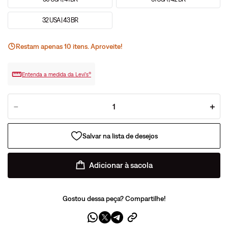
32 USA | 43 BR
Restam apenas
10
ite
ns
. Aproveite!
Entenda a medida da Levi’s®
－
＋
Adicionar à sacola
Gostou dessa peça? Compartilhe!