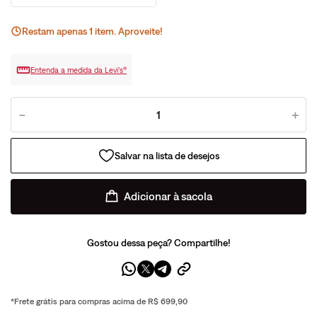
Restam apenas
1
ite
m
. Aproveite!
Entenda a medida da Levi’s®
－
＋
Adicionar à sacola
Gostou dessa peça? Compartilhe!
*Frete grátis para compras acima de R$ 699,90