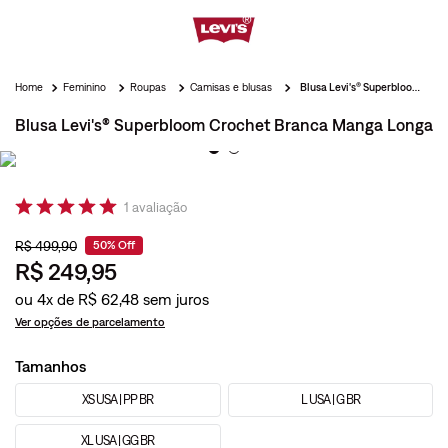
Feminino
Roupas
Camisas e blusas
Blusa Levi's® Superbloom Crochet Branca Manga Longa
Blusa Levi's® Superbloom Crochet Branca Manga Longa
1
avaliação
R$
499
,
90
50%
Off
R$
249
,
95
ou
4
x de
R$
62
,
48
Ver opções de parcelamento
Tamanhos
XS USA | PP BR
L USA | G BR
XL USA | GG BR